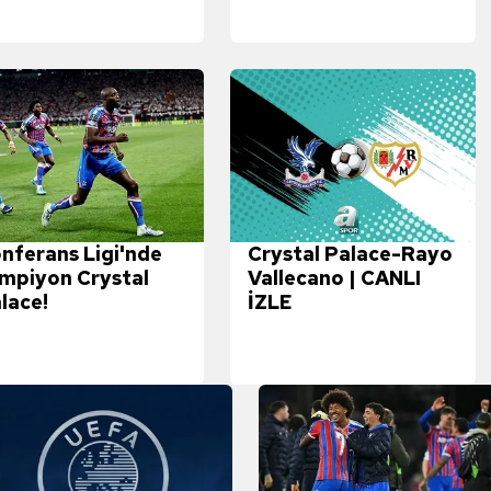
FC D
 çerezlerle ilgili bilgi almak için lütfen
tıklayınız
.
nferans Ligi'nde
Crystal Palace-Rayo
mpiyon Crystal
Vallecano | CANLI
lace!
İZLE
Ajax
Val