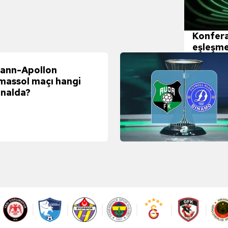
Konfera
eşleşmel
ann-Apollon
massol maçı hangi
nalda?