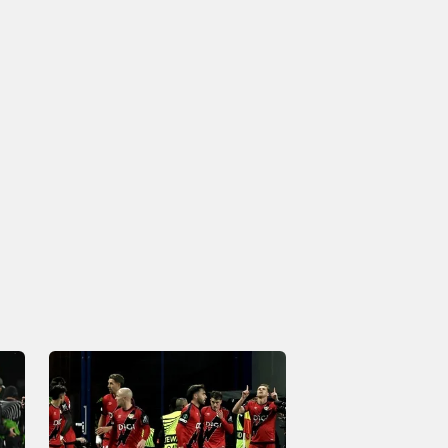
20:00
ynamo Kyiv
Karabağ FK
20:00
RKS Rakow Czestochowa
Hammarby IF
20:00
FC Sheriff Tiraspol
FC St Gallen 1879
0-0
Flora Tallinn
Inter Club de Escaldes
20:30
Beitar Jerusalem FC
FK Austria Wien
21:00
FC Twente Enschede
FC DAC 1904 Dunajska Streda
21:00
Hapoel Tel Aviv FC
GKS Katowice
21:00
 Amsterdam
Shelbourne FC
21:30
FK Borac Banja Luka
Maxline Vitebsk
21:30
FC Lugano
NSI Runavik
21:30
SC Braga
FC Dinamo Minsk
21:30
ur Reykjavik
FC Nordsjælland