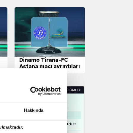
Dinamo Tirana-FC
Astana maçı ayrıntıları
I SKOR
TÜMÜ
Hakkında
6 Ağustos 2026 Perşembe
16:00
er Match 35
Winner Match 12
ılmaktadır.