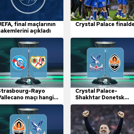
EFA, final maçlarının
Crystal Palace finalde
akemlerini açıkladı
H
Strasbourg-Rayo
Crystal Palace-
Vallecano maçı hangi
Shakhtar Donetsk
kanalda?
maçı saat kaçta?