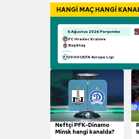
HANGI MAÇ HANGI KANA
6 Ağustos 2026 Perşembe
FC Hradec Kralove
Beşiktaş
20:00
UEFA Avrupa Ligi
Neftçi PFK-Dinamo
Minsk hangi kanalda?
h