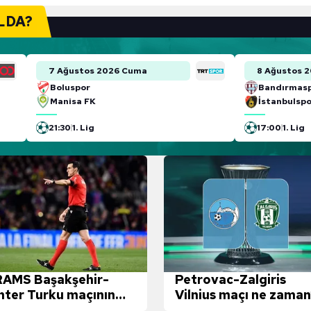
LDA?
7 Ağustos 2026 Cuma
8 Ağustos 
Boluspor
Bandırmas
Manisa FK
İstanbulsp
21:30
1. Lig
17:00
1. Lig
RAMS Başakşehir-
Petrovac-Zalgiris
Inter Turku maçının
Vilnius maçı ne zaman
akemi belli oldu!