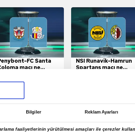
Penybont-FC Santa
NSI Runavik-Hamrun
Coloma maçı ne
Spartans maçı ne
zaman?
zaman?
FIKSTÜR
CANL
TÜMÜ
TÜMÜ
Bilgiler
Reklam Ayarları
Seçili turnuva için fikstür bulunamadı
V
P
ı.
Winn
rlama faaliyetlerinin yürütülmesi amaçları ile çerezler kullan