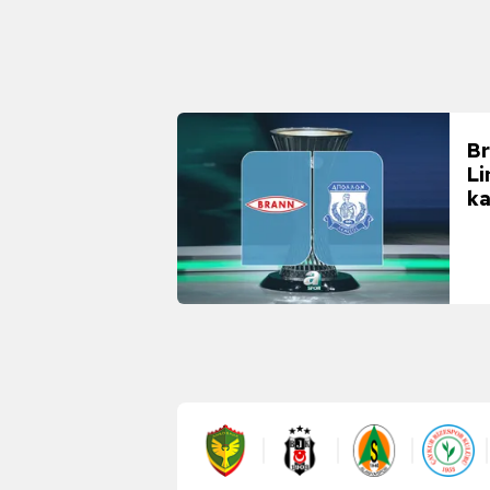
Br
Li
ka