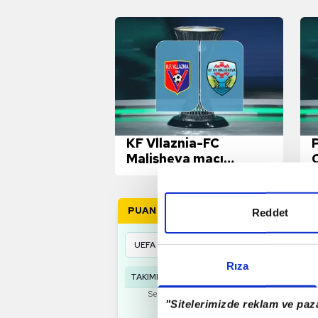
KF Vllaznia-FC
Malisheva maçı
ayrıntıları!
PUAN DURUMU
Reddet
Rıza
TAKIMLAR
O
G
B
M
A
Seçili turnuva için puan durumu bulunamad
"Sitelerimizde reklam ve paza