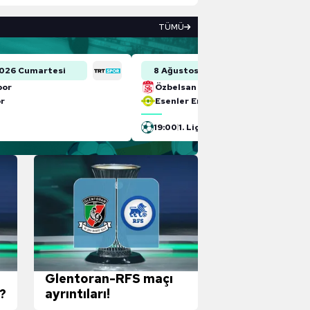
TÜMÜ
2026 Cumartesi
8 Ağustos 2026 Cumartesi
por
Özbelsan Sivasspor
or
Esenler Erokspor
19:00
1. Lig
Glentoran-RFS maçı
?
ayrıntıları!