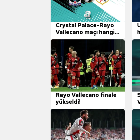
Crystal Palace-Rayo
U
Vallecano maçı hangi
h
kanalda?
Rayo Vallecano finale
yükseldi!