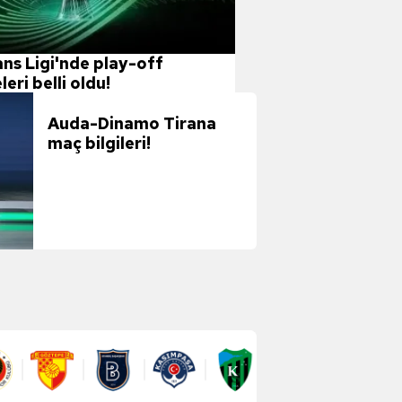
ns Ligi'nde play-off
eri belli oldu!
Auda-Dinamo Tirana
maç bilgileri!