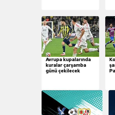
mevzuata uygun olarak kullanılan
Avrupa kupalarında
Ko
kuralar çarşamba
şa
günü çekilecek
Pa