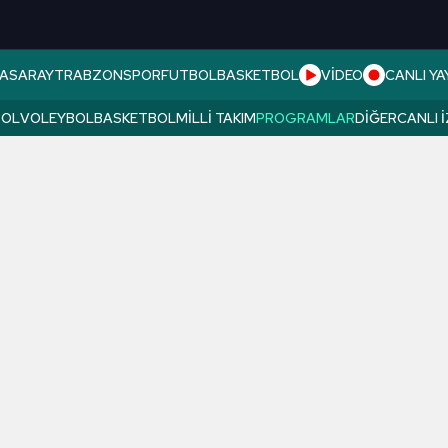
ASARAY
TRABZONSPOR
FUTBOL
BASKETBOL
VİDEO
CANLI YA
BOL
VOLEYBOL
BASKETBOL
MILLI TAKIM
PROGRAMLAR
DIĞER
CANLI 