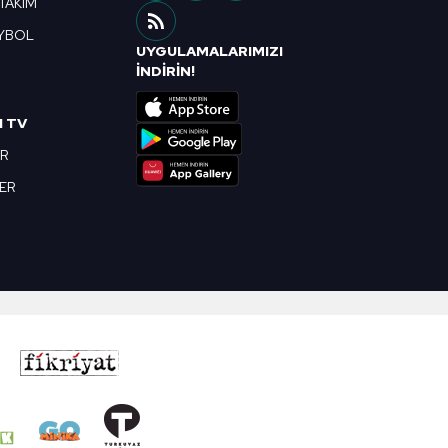
 TAKIM
YBOL
UYGULAMALARIMIZI
R
İNDİRİN!
I TV
OR
BER