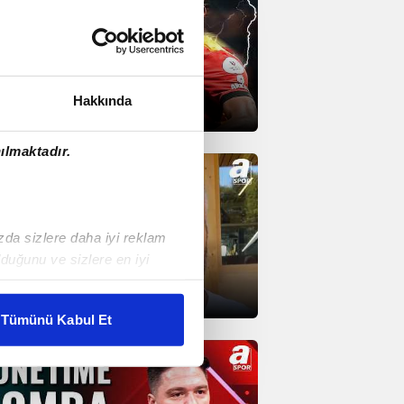
Hakkında
.08.2026
ılmaktadır.
ızda sizlere daha iyi reklam
duğunu ve sizlere en iyi
liyetlerimizi karşılamak
.08.2026
Tümünü Kabul Et
ar gösterilmeyecektir."
çerezler kullanılmaktadır. Bu