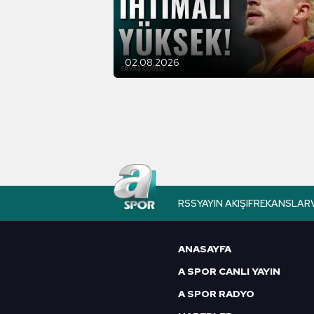
çerezler vasıtasıyla çeşitli kiş
amacıyla kullanılmaktadır. Diğer
reklam/pazarlama faaliyetlerinin
02.08.2026
Çerezlere ilişkin tercihlerinizi 
butonuna tıklayabilir,
Çerez Bi
6698 sayılı Kişisel Verilerin 
mevzuata uygun olarak kullanılan
RSS
YAYIN AKIŞI
FREKANSLAR
ANASAYFA
A SPOR CANLI YAYIN
A SPOR RADYO