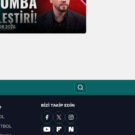
u hizmetlerinin sunulması
i ve sizlere yönelik
nılacaktır.
.08.2026
kin detaylı bilgi için Ayarlar
ak ve sitemizde ilgili
BIZI TAKIP EDIN
O
OL
ETBOL