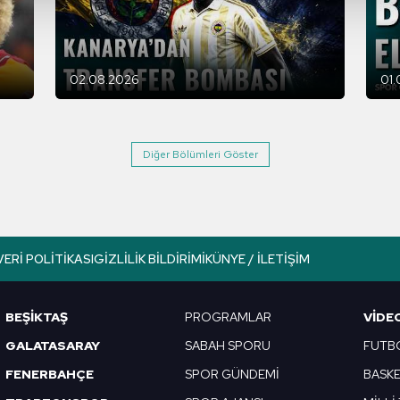
isel verileriniz işlenmekte olup gerekli olan çerezler bilgi toplum
 çerezler, sitemizin daha işlevsel kılınması ve kişiselleştirilmes
 yapılması, amaçlarıyla sınırlı olarak açık rızanız dahilinde kulla
02.08.2026
01
aşağıda yer alan panel vasıtasıyla belirleyebilirsiniz. Çerezlere iliş
lgilendirme Metnimizi
ziyaret edebilirsiniz.
Diğer Bölümleri Göster
Korunması Kanunu uyarınca hazırlanmış Aydınlatma Metnimizi okum
 çerezlerle ilgili bilgi almak için lütfen
tıklayınız
.
VERI POLITIKASI
GIZLILIK BILDIRIMI
KÜNYE / İLETIŞIM
BEŞİKTAŞ
PROGRAMLAR
VIDE
GALATASARAY
SABAH SPORU
FUTB
FENERBAHÇE
SPOR GÜNDEMİ
BASK