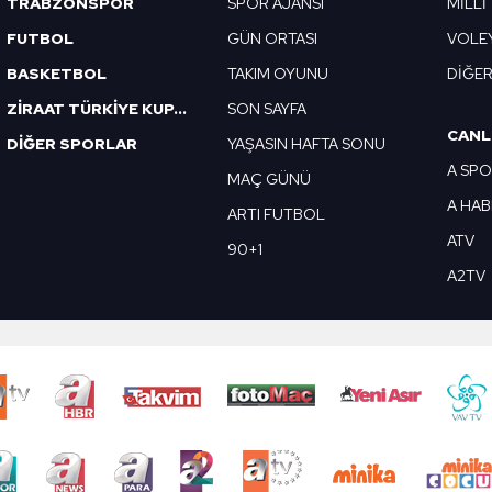
TRABZONSPOR
SPOR AJANSI
MİLLİ
FUTBOL
GÜN ORTASI
VOLE
BASKETBOL
TAKIM OYUNU
DİĞE
ZİRAAT TÜRKİYE KUPASI
SON SAYFA
CANL
DİĞER SPORLAR
YAŞASIN HAFTA SONU
A SP
MAÇ GÜNÜ
A HA
ARTI FUTBOL
ATV
90+1
A2TV