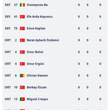
DEF
27
Ousseynou Ba
0
0
0
Sizlere daha iyi bir hizmet sunabilmek için İnternet
Sitemizde kendimize ve üçüncü kişilere ait çerezler
DEF
41
Efe Arda Koyuncu
0
0
0
kullanılmaktadır. Bu çerezler vasıtasıyla çeşitli kişisel
verileriniz işlenmekte olup gerekli olan çerezler bilgi
DEF
75
Emre Kaplan
0
0
0
toplumu hizmetlerinin sunulması amacıyla
kullanılmaktadır. Diğer çerezler, sitemizin daha işlevsel
ORT
2
Berat Ayberk Özdemir
0
0
0
kılınması ve kişiselleştirilmesi ve sizlere yönelik
reklam/pazarlama faaliyetlerinin yapılması, amaçlarıyla
ORT
4
Onur Bulut
0
0
0
sınırlı olarak açık rızanız dahilinde kullanılacaktır.
ORT
4
Onur Ergün
0
0
0
Çerezlere ilişkin tercihlerinizi aşağıda yer alan panel
vasıtasıyla belirleyebilirsiniz. Çerezlere ilişkin detaylı bilgi
ORT
6
Olivier Kemen
0
0
0
için Ayarlar butonuna tıklayabilir,
Çerez Bilgilendirme
Metnimizi
ziyaret edebilirsiniz.
ORT
10
Berkay Özcan
0
0
0
6698 sayılı Kişisel Verilerin Korunması Kanunu uyarınca
ORT
13
Miguel Crespo
0
0
0
hazırlanmış Aydınlatma Metnimizi okumak ve sitemizde
ilgili mevzuata uygun olarak kullanılan çerezlerle ilgili bilgi