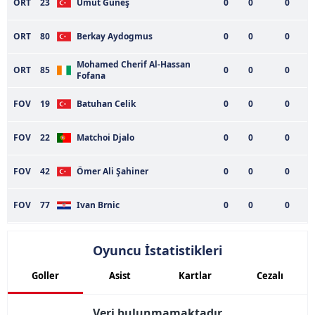
ORT
23
Umut Güneş
0
0
0
almak için lütfen
tıklayınız
.
ORT
80
Berkay Aydogmus
0
0
0
Mohamed Cherif Al-Hassan
ORT
85
0
0
0
Fofana
FOV
19
Batuhan Celik
0
0
0
FOV
22
Matchoi Djalo
0
0
0
FOV
42
Ömer Ali Şahiner
0
0
0
FOV
77
Ivan Brnic
0
0
0
Oyuncu İstatistikleri
Goller
Asist
Kartlar
Cezalı
Veri bulunmamaktadır