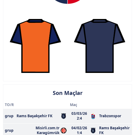
Son Maçlar
TO/R
Maç
03/03/26
grup
Rams Başakşehir FK
Trabzonspor
2:4
Misirli.com.tr
04/02/26
Rams Başakşehir
grup
Karagümrük
1:4
FK