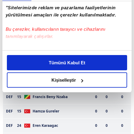
"Sitelerimizde reklam ve pazarlama faaliyetlerinin
Kadro
Oyuncu
Dk
Goller
Asistler
yürütülmesi amaçları ile çerezler kullanılmaktadır.
KAL
1
Volkan Babacan
0
0
0
Bu çerezler, kullanıcıların tarayıcı ve cihazlarını
tanımlayarak çalışırlar.
KAL
78
Yusuf Ylmaz
0
0
0
Bu çerezlere izin vermeniz halinde sizlere özel
KAL
98
Deniz Dilmen
0
0
0
kişiselleştirilmiş reklamlar sunabilir, sayfalarımızda sizlere
Tümünü Kabul Et
daha iyi reklam deneyimi yaşatabiliriz. Bunu yaparken
DEF
4
Yasin Yagız Dilek
0
0
0
amacımızın size daha iyi bir reklam deneyimi sunmak
olduğunu ve sizlere en iyi içerikleri sunabilmek adına
Kişiselleştir
DEF
5
Leo Duarte
0
0
0
elimizden gelen çabayı gösterdiğimizi ve bu noktada,
reklamların maliyetlerimizi karşılamak noktasında tek gelir
DEF
15
Francis Beny Nzaba
0
0
0
kalemimiz olduğunu sizlere hatırlatmak isteriz.
DEF
15
Hamza Gureler
0
0
0
Her halükârda, kullanıcılar, bu çerezlere izin vermedikleri
takdirde, kullanıcılara hedefli reklamlar
DEF
24
Eren Karaagac
0
0
0
gösterilmeyecektir."