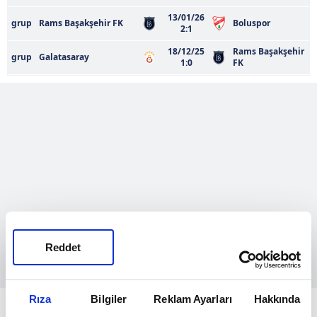
13/01/26
grup
Rams Başakşehir FK
Boluspor
2:1
18/12/25
Rams Başakşehir
grup
Galatasaray
1:0
FK
Reddet
Rıza
Bilgiler
Reklam Ayarları
Hakkında
Mevcut kadro