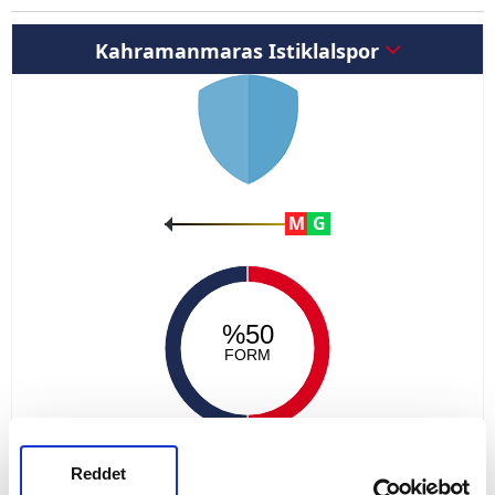
Kahramanmaras Istiklalspor
M
G
%50
FORM
Reddet