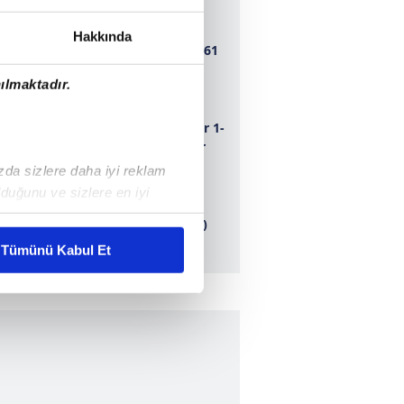
Hakkında
Bursaspor 1-1 1461
Trabzon
ılmaktadır.
Adana Demirspor 1-
0 Dersim 62 Spor
ızda sizlere daha iyi reklam
duğunu ve sizlere en iyi
Ankaragücü 1-0
liyetlerimizi karşılamak
Erbaaspor (ÖZET)
Tümünü Kabul Et
ar gösterilmeyecektir."
çerezler kullanılmaktadır. Bu
u hizmetlerinin sunulması
i ve sizlere yönelik
nılacaktır.