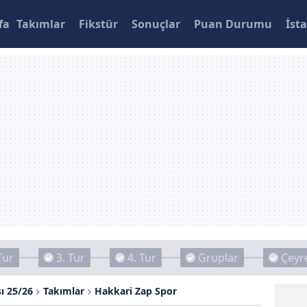
fa
Takımlar
Fikstür
Sonuçlar
Puan Durumu
İsta
Tur
3. Tur
4. Tur
Gruplar
Çeyre
ı 25/26
Takımlar
Hakkari Zap Spor