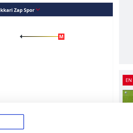
kkari Zap Spor
M
EN