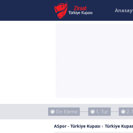
Anasay
Ön Eleme
1. Tur
2. 
ASpor - Türkiye Kupası
Türkiye Kupas