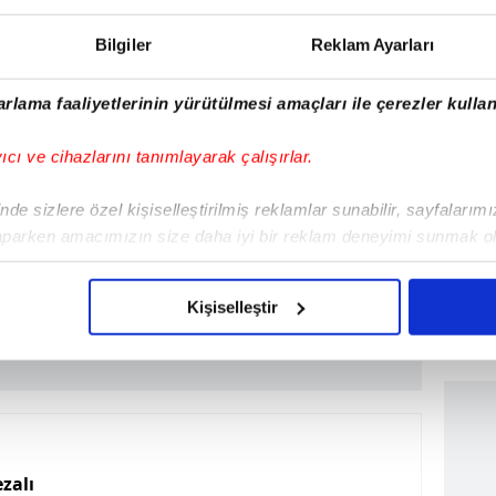
Maç
Bilgiler
Reklam Ayarları
02/09/25
Hakkari Zap Spor
7:1
rlama faaliyetlerinin yürütülmesi amaçları ile çerezler kullan
yıcı ve cihazlarını tanımlayarak çalışırlar.
de sizlere özel kişiselleştirilmiş reklamlar sunabilir, sayfalarım
aparken amacımızın size daha iyi bir reklam deneyimi sunmak ol
imizden gelen çabayı gösterdiğimizi ve bu noktada, reklamların ma
olduğunu sizlere hatırlatmak isteriz.
Kişiselleştir
çerezlere izin vermedikleri takdirde, kullanıcılara hedefli reklaml
abilmek için İnternet Sitemizde kendimize ve üçüncü kişilere ait 
isel verileriniz işlenmekte olup gerekli olan çerezler bilgi toplum
 çerezler, sitemizin daha işlevsel kılınması ve kişiselleştirilmes
 yapılması, amaçlarıyla sınırlı olarak açık rızanız dahilinde kulla
zalı