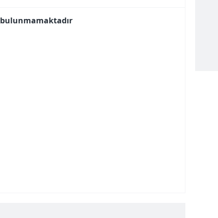
aşağıda yer alan panel vasıtasıyla belirleyebilirsiniz. Çerezlere iliş
i bulunmamaktadır
lgilendirme Metnimizi
ziyaret edebilirsiniz.
Korunması Kanunu uyarınca hazırlanmış Aydınlatma Metnimizi okum
 çerezlerle ilgili bilgi almak için lütfen
tıklayınız
.