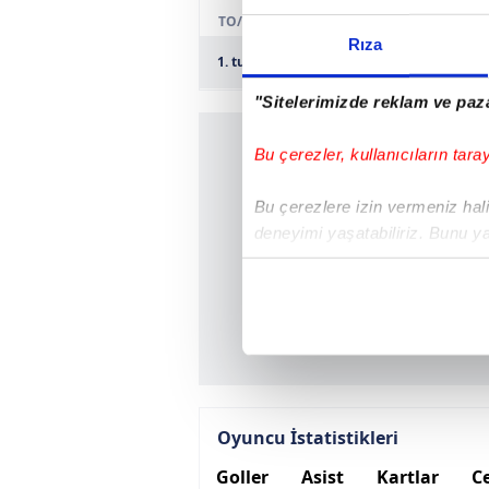
TO/R
Rıza
1. tur
Karakopru Belediye SK
"Sitelerimizde reklam ve paza
Bu çerezler, kullanıcıların tara
Bu çerezlere izin vermeniz halin
deneyimi yaşatabiliriz. Bunu y
içerikleri sunabilmek adına el
noktasında tek gelir kalemimiz 
Her halükârda, kullanıcılar, bu 
Sizlere daha iyi bir hizmet sun
çerezler vasıtasıyla çeşitli kiş
Oyuncu İstatistikleri
amacıyla kullanılmaktadır. Diğer
reklam/pazarlama faaliyetlerinin
Goller
Asist
Kartlar
Ce