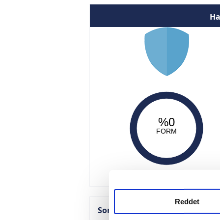
Ha
%0
FORM
Reddet
Son Maçlar