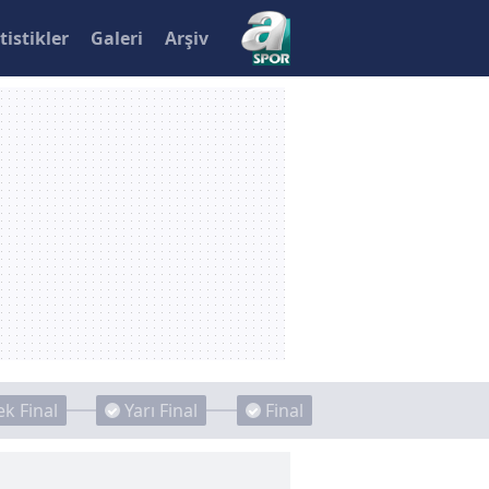
tistikler
Galeri
Arşiv
k Final
Yarı Final
Final