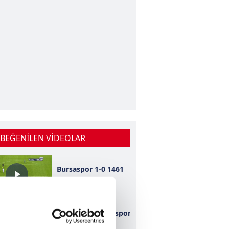
 BEĞENİLEN VİDEOLAR
Bursaspor 1-0 1461
Trabzon
Kahramanmaraşspor
2-0 Konyaspor