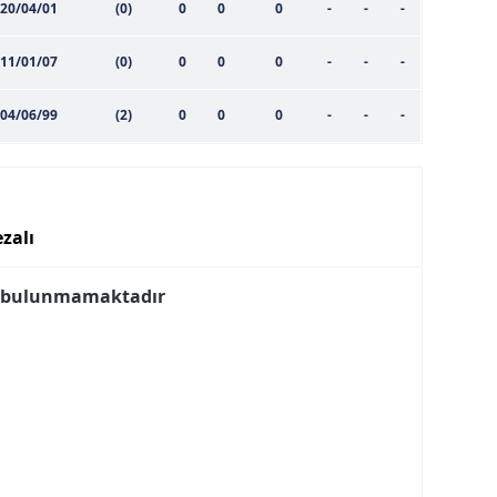
20/04/01
(0)
0
0
0
-
-
-
11/01/07
(0)
0
0
0
-
-
-
04/06/99
(2)
0
0
0
-
-
-
zalı
i bulunmamaktadır