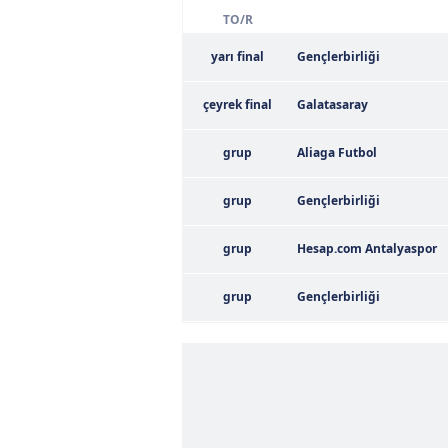
TO/R
yarı final
Gençlerbirliği
çeyrek final
Galatasaray
grup
Aliaga Futbol
grup
Gençlerbirliği
grup
Hesap.com Antalyaspor
grup
Gençlerbirliği