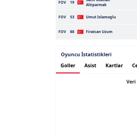
FOV
19
Altiparmak
FOV
53
Umut Islamoglu
FOV
88
Firatcan Uzum
Oyuncu İstatistikleri
Goller
Asist
Kartlar
Ce
Ver