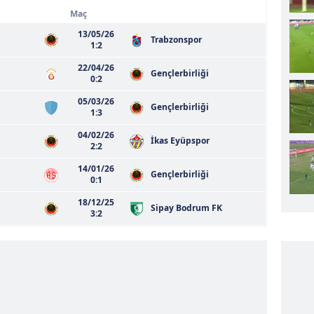
Maç
13/05/26
Trabzonspor
1:2
22/04/26
Gençlerbirliği
0:2
05/03/26
Gençlerbirliği
1:3
04/02/26
İkas Eyüpspor
2:2
14/01/26
Gençlerbirliği
0:1
18/12/25
Sipay Bodrum FK
3:2