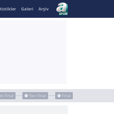
tistikler
Galeri
Arşiv
k Final
Yarı Final
Final