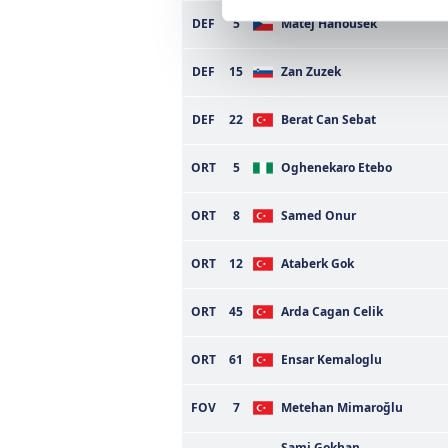
Her halükârda, kullanıcılar, bu 
DEF
5
Matej Hanousek
Sizlere daha iyi bir hizmet sun
DEF
15
Zan Zuzek
çerezler vasıtasıyla çeşitli kiş
amacıyla kullanılmaktadır. Diğer
DEF
22
Berat Can Sebat
reklam/pazarlama faaliyetlerinin
ORT
5
Oghenekaro Etebo
Çerezlere ilişkin tercihlerinizi 
butonuna tıklayabilir,
Çerez Bi
ORT
8
Samed Onur
6698 sayılı Kişisel Verilerin 
ORT
12
Ataberk Gok
mevzuata uygun olarak kullanılan
ORT
45
Arda Cagan Celik
ORT
61
Ensar Kemaloglu
FOV
7
Metehan Mimaroğlu
Sami Gokhan