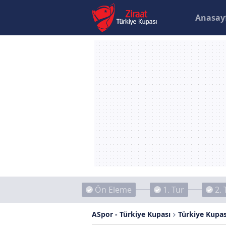
Anasay
Ön Eleme
1. Tur
2. 
ASpor - Türkiye Kupası
Türkiye Kupas