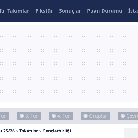
fa
Takımlar
Fikstür
Sonuçlar
Puan Durumu
İsta
Tur
3. Tur
4. Tur
Gruplar
Çeyre
ı 25/26
Takımlar
Gençlerbirliği