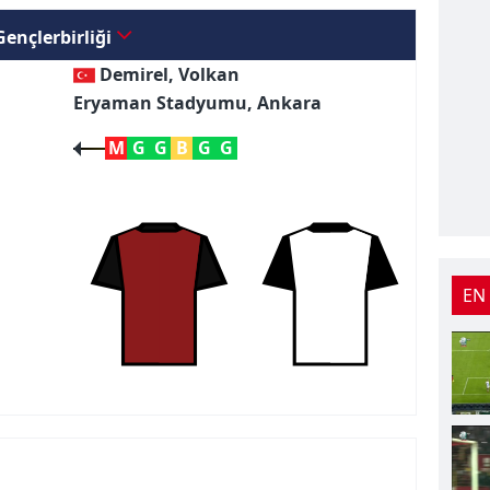
Gençlerbirliği
Demirel, Volkan
Eryaman Stadyumu, Ankara
M
G
G
B
G
G
EN