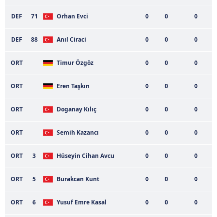
Sitemizde kendimize ve üçüncü kişilere ait çerezler
kullanılmaktadır. Bu çerezler vasıtasıyla çeşitli kişisel
DEF
71
Orhan Evci
0
0
0
verileriniz işlenmekte olup gerekli olan çerezler bilgi
toplumu hizmetlerinin sunulması amacıyla
DEF
88
Anıl Ciraci
0
0
0
kullanılmaktadır. Diğer çerezler, sitemizin daha işlevsel
kılınması ve kişiselleştirilmesi ve sizlere yönelik
ORT
Timur Özgöz
0
0
0
reklam/pazarlama faaliyetlerinin yapılması, amaçlarıyla
sınırlı olarak açık rızanız dahilinde kullanılacaktır.
ORT
Eren Taşkın
0
0
0
Çerezlere ilişkin tercihlerinizi aşağıda yer alan panel
ORT
Doganay Kılıç
0
0
0
vasıtasıyla belirleyebilirsiniz. Çerezlere ilişkin detaylı bilgi
için Ayarlar butonuna tıklayabilir,
Çerez Bilgilendirme
ORT
Semih Kazancı
0
0
0
Metnimizi
ziyaret edebilirsiniz.
ORT
3
Hüseyin Cihan Avcu
0
0
0
6698 sayılı Kişisel Verilerin Korunması Kanunu uyarınca
hazırlanmış Aydınlatma Metnimizi okumak ve sitemizde
ORT
5
Burakcan Kunt
0
0
0
ilgili mevzuata uygun olarak kullanılan çerezlerle ilgili bilgi
almak için lütfen
tıklayınız
.
ORT
6
Yusuf Emre Kasal
0
0
0