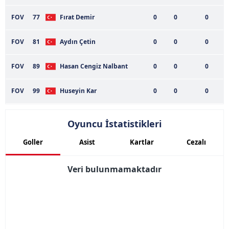
FOV
77
Fırat Demir
0
0
0
FOV
81
Aydın Çetin
0
0
0
FOV
89
Hasan Cengiz Nalbant
0
0
0
FOV
99
Huseyin Kar
0
0
0
Oyuncu İstatistikleri
Goller
Asist
Kartlar
Cezalı
Veri bulunmamaktadır