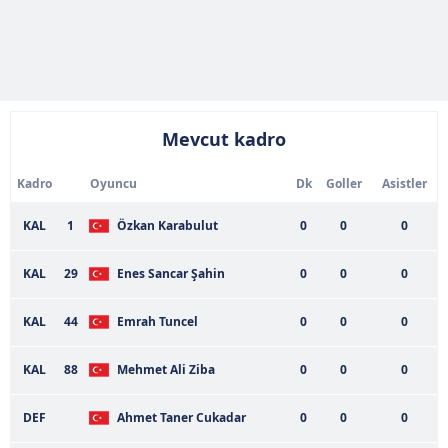
Mevcut kadro
Kadro
Oyuncu
Dk
Goller
Asistler
KAL
1
Özkan Karabulut
0
0
0
KAL
29
Enes Sancar Şahin
0
0
0
KAL
44
Emrah Tuncel
0
0
0
KAL
88
Mehmet Ali Ziba
0
0
0
DEF
Ahmet Taner Cukadar
0
0
0