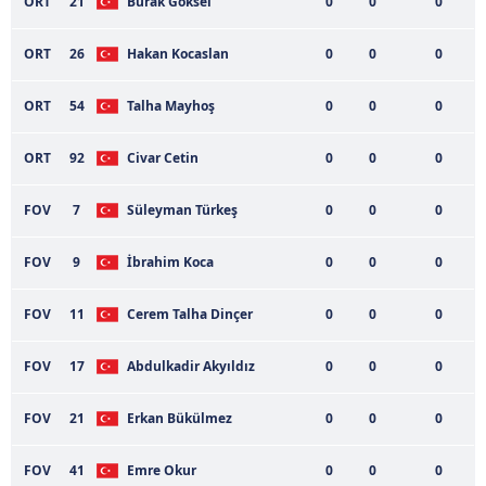
ORT
21
Burak Göksel
0
0
0
ORT
26
Hakan Kocaslan
0
0
0
ORT
54
Talha Mayhoş
0
0
0
ORT
92
Civar Cetin
0
0
0
FOV
7
Süleyman Türkeş
0
0
0
FOV
9
İbrahim Koca
0
0
0
FOV
11
Cerem Talha Dinçer
0
0
0
FOV
17
Abdulkadir Akyıldız
0
0
0
FOV
21
Erkan Bükülmez
0
0
0
FOV
41
Emre Okur
0
0
0