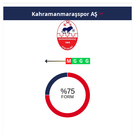
Kahramanmaraşspor AŞ
M
G
G
G
%75
FORM