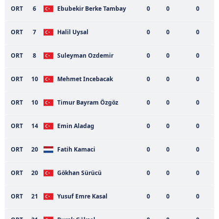
ORT
6
Ebubekir Berke Tambay
0
0
0
ORT
7
Halil Uysal
0
0
0
ORT
8
Suleyman Ozdemir
0
0
0
ORT
10
Mehmet Incebacak
0
0
0
ORT
10
Timur Bayram Özgöz
0
0
0
ORT
14
Emin Aladag
0
0
0
ORT
20
Fatih Kamaci
0
0
0
ORT
20
Gökhan Sürücü
0
0
0
ORT
21
Yusuf Emre Kasal
0
0
0