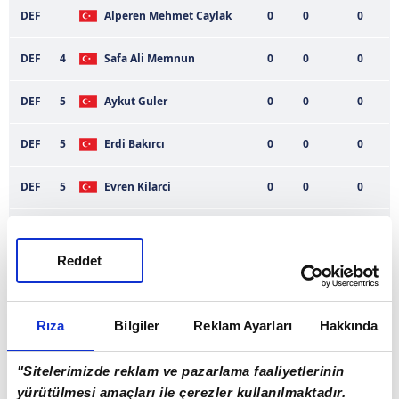
DEF
Alperen Mehmet Caylak
0
0
0
DEF
4
Safa Ali Memnun
0
0
0
DEF
5
Aykut Guler
0
0
0
DEF
5
Erdi Bakırcı
0
0
0
DEF
5
Evren Kilarci
0
0
0
DEF
8
Ramazan Kahya
0
0
0
Reddet
DEF
11
Mert Iliman
0
0
0
DEF
16
Cemal Isleyen
0
0
0
Rıza
Bilgiler
Reklam Ayarları
Hakkında
DEF
17
Osman Bodur
0
0
0
"Sitelerimizde reklam ve pazarlama faaliyetlerinin
yürütülmesi amaçları ile çerezler kullanılmaktadır.