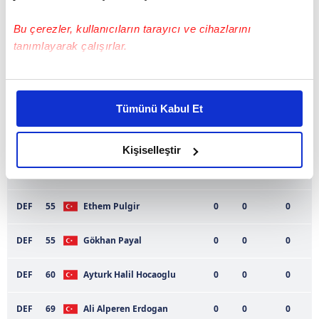
DEF
22
Burak Samil Bolat
0
0
0
Bu çerezler, kullanıcıların tarayıcı ve cihazlarını
DEF
35
Mehmet Enes Sığırcı
0
0
0
tanımlayarak çalışırlar.
DEF
35
Lider Koç
0
0
0
Bu çerezlere izin vermeniz halinde sizlere özel
kişiselleştirilmiş reklamlar sunabilir, sayfalarımızda sizlere
DEF
46
Halil Ibrahim Kir
0
0
0
Tümünü Kabul Et
daha iyi reklam deneyimi yaşatabiliriz. Bunu yaparken
amacımızın size daha iyi bir reklam deneyimi sunmak
DEF
46
Isa Baltacı
0
0
0
olduğunu ve sizlere en iyi içerikleri sunabilmek adına
Kişiselleştir
elimizden gelen çabayı gösterdiğimizi ve bu noktada,
DEF
52
Fevzi Sigindim
0
0
0
reklamların maliyetlerimizi karşılamak noktasında tek gelir
kalemimiz olduğunu sizlere hatırlatmak isteriz.
DEF
55
Ethem Pulgir
0
0
0
Her halükârda, kullanıcılar, bu çerezlere izin vermedikleri
DEF
55
Gökhan Payal
0
0
0
takdirde, kullanıcılara hedefli reklamlar
gösterilmeyecektir."
DEF
60
Ayturk Halil Hocaoglu
0
0
0
Sizlere daha iyi bir hizmet sunabilmek için İnternet
DEF
69
Ali Alperen Erdogan
0
0
0