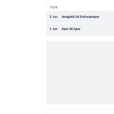
TO/R
2. tur
Anagold 24 Erzincanspor
1. tur
Kars 36 Spor