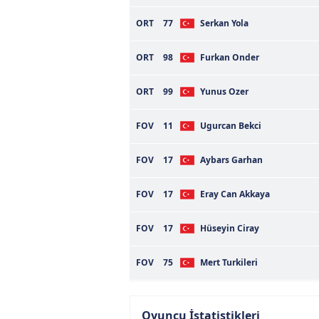
ORT
77
Serkan Yola
ORT
98
Furkan Onder
ORT
99
Yunus Ozer
FOV
11
Ugurcan Bekci
FOV
17
Aybars Garhan
FOV
17
Eray Can Akkaya
FOV
17
Hüseyin Ciray
FOV
75
Mert Turkileri
Oyuncu İstatistikleri