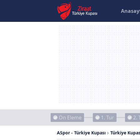
Anasay
Ön Eleme
1. Tur
2. 
ASpor - Türkiye Kupası
Türkiye Kupas