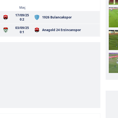
Maç
17/09/25
1926 Bulancakspor
0:2
03/09/25
Anagold 24 Erzincanspor
0:1