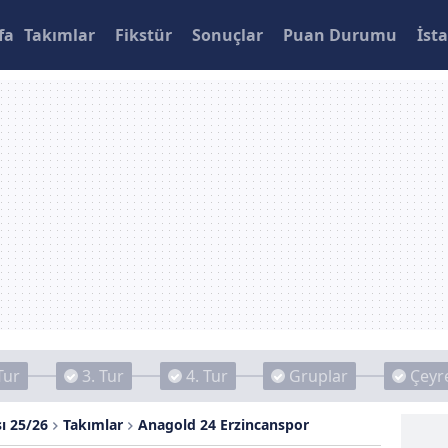
fa
Takımlar
Fikstür
Sonuçlar
Puan Durumu
İsta
Tur
3. Tur
4. Tur
Gruplar
Çeyre
ı 25/26
Takımlar
Anagold 24 Erzincanspor