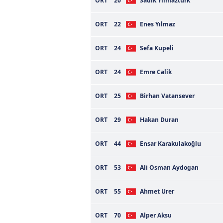
ORT
20
Sadik Yilmazturk
ORT
22
Enes Yılmaz
ORT
24
Sefa Kupeli
ORT
24
Emre Calik
ORT
25
Birhan Vatansever
ORT
29
Hakan Duran
ORT
44
Ensar Karakulakoğlu
ORT
53
Ali Osman Aydogan
ORT
55
Ahmet Urer
ORT
70
Alper Aksu