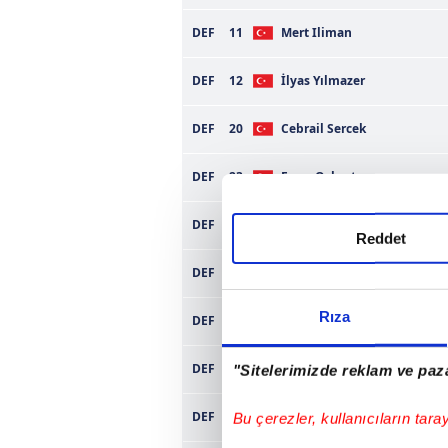
DEF
11
Mert Iliman
DEF
12
İlyas Yılmazer
DEF
20
Cebrail Sercek
DEF
23
Emre Ozkurt
DEF
33
Abdulcebrail Akbulut
Reddet
DEF
41
Berke Tulpar
Rıza
DEF
53
Ridvan Turker
DEF
55
Gökhan Payal
"Sitelerimizde reklam ve paza
Kerem Hakan
DEF
77
Bu çerezler, kullanıcıların tara
Vapurluoğlu