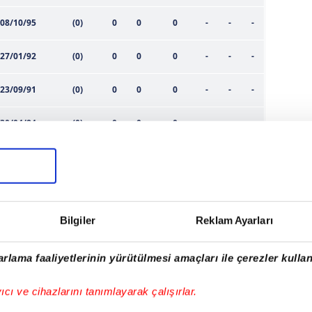
08/10/95
(0)
0
0
0
-
-
-
27/01/92
(0)
0
0
0
-
-
-
23/09/91
(0)
0
0
0
-
-
-
30/04/84
(0)
0
0
0
-
-
-
15/10/01
(0)
0
0
0
-
-
-
03/03/99
(0)
0
0
0
-
-
-
Bilgiler
Reklam Ayarları
01/02/94
(0)
0
0
0
-
-
-
02/03/92
(0)
0
0
0
-
-
-
rlama faaliyetlerinin yürütülmesi amaçları ile çerezler kullan
16/05/94
(0)
0
0
0
-
-
-
yıcı ve cihazlarını tanımlayarak çalışırlar.