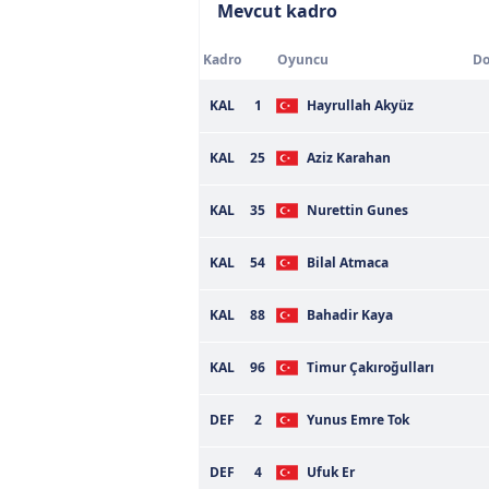
Mevcut kadro
Kadro
Oyuncu
Do
KAL
1
Hayrullah Akyüz
KAL
25
Aziz Karahan
KAL
35
Nurettin Gunes
KAL
54
Bilal Atmaca
KAL
88
Bahadir Kaya
KAL
96
Timur Çakıroğulları
DEF
2
Yunus Emre Tok
DEF
4
Ufuk Er