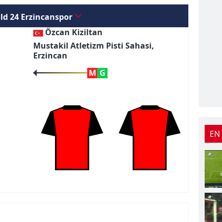
ld 24 Erzincanspor
Özcan Kiziltan
Mustakil Atletizm Pisti Sahasi,
Erzincan
M
G
EN