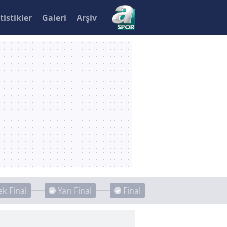
tistikler
Galeri
Arşiv
k Final
Yarı Final
Final