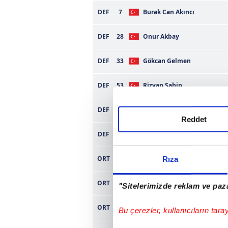
DEF
7
Burak Can Akıncı
DEF
28
Onur Akbay
DEF
33
Gökcan Gelmen
DEF
53
Rizvan Sahin
DEF
53
Mücahit Albayrak
Reddet
DEF
77
Oğuz Ceylan
ORT
4
Tugay Kaçar
Rıza
ORT
4
Taygun Vurgun
"Sitelerimizde reklam ve paza
ORT
8
Alper Karaman
Bu çerezler, kullanıcıların tara