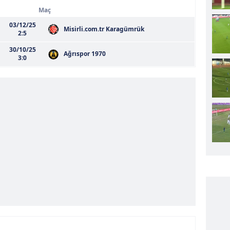
Maç
03/12/25
Misirli.com.tr Karagümrük
2:5
30/10/25
Ağrıspor 1970
3:0