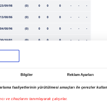
23/09/98
(0)
0
0
0
-
-
-
13/08/86
(0)
0
0
0
-
-
-
04/08/96
(0)
0
0
0
-
-
-
30/10/81
(0)
0
0
0
-
-
-
30/07/91
(0)
0
0
0
-
-
-
15/12/90
(0)
0
0
0
-
-
-
01/01/94
(0)
0
0
0
-
-
-
Bilgiler
Reklam Ayarları
01/01/90
(0)
0
0
0
-
-
-
rlama faaliyetlerinin yürütülmesi amaçları ile çerezler kullan
24/01/97
(0)
0
0
0
-
-
-
yıcı ve cihazlarını tanımlayarak çalışırlar.