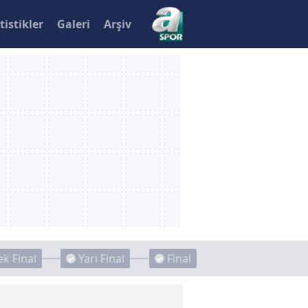
tistikler
Galeri
Arşiv
k Final
Yarı Final
Final