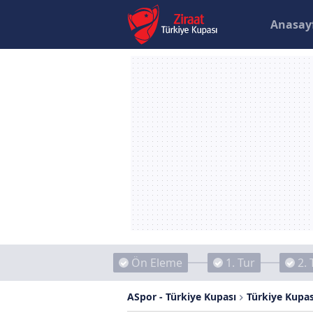
Anasay
Ön Eleme
1. Tur
2. 
ASpor - Türkiye Kupası
Türkiye Kupas