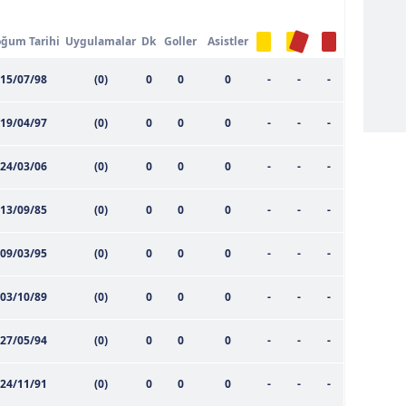
ğum Tarihi
Uygulamalar
Dk
Goller
Asistler
15/07/98
(0)
0
0
0
-
-
-
19/04/97
(0)
0
0
0
-
-
-
24/03/06
(0)
0
0
0
-
-
-
13/09/85
(0)
0
0
0
-
-
-
09/03/95
(0)
0
0
0
-
-
-
03/10/89
(0)
0
0
0
-
-
-
27/05/94
(0)
0
0
0
-
-
-
24/11/91
(0)
0
0
0
-
-
-