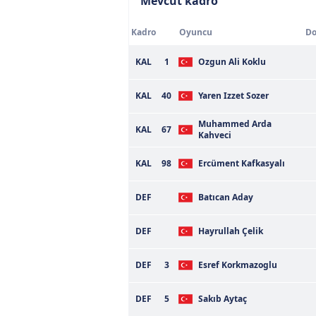
Mevcut kadro
Kadro
Oyuncu
Do
KAL
1
Ozgun Ali Koklu
KAL
40
Yaren Izzet Sozer
Muhammed Arda
KAL
67
Kahveci
KAL
98
Ercüment Kafkasyalı
DEF
Batıcan Aday
DEF
Hayrullah Çelik
DEF
3
Esref Korkmazoglu
DEF
5
Sakıb Aytaç