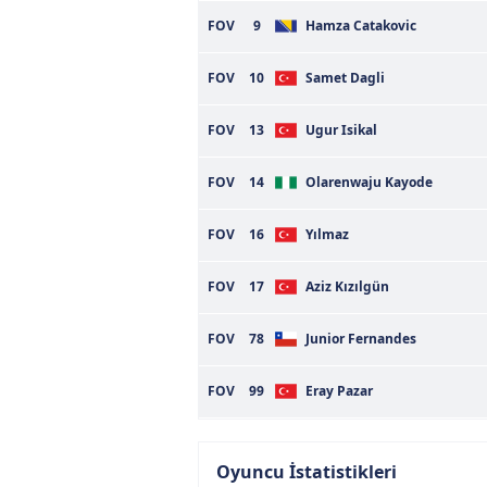
FOV
9
Hamza Catakovic
FOV
10
Samet Dagli
FOV
13
Ugur Isikal
FOV
14
Olarenwaju Kayode
FOV
16
Yılmaz
FOV
17
Aziz Kızılgün
FOV
78
Junior Fernandes
FOV
99
Eray Pazar
Oyuncu İstatistikleri