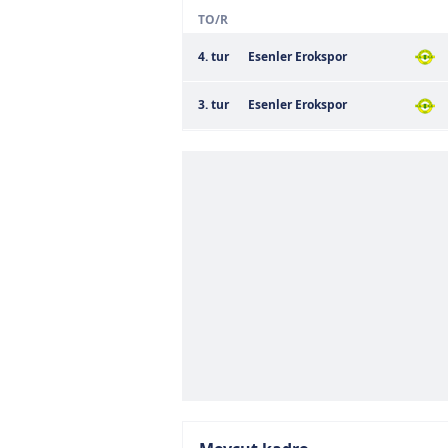
TO/R
4. tur
Esenler Erokspor
3. tur
Esenler Erokspor