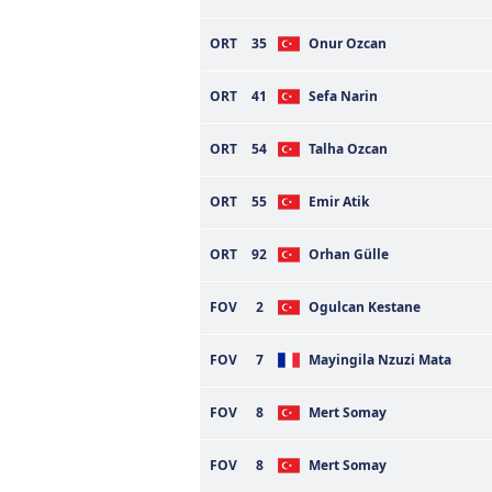
ORT
35
Onur Ozcan
ORT
41
Sefa Narin
ORT
54
Talha Ozcan
ORT
55
Emir Atik
ORT
92
Orhan Gülle
FOV
2
Ogulcan Kestane
FOV
7
Mayingila Nzuzi Mata
FOV
8
Mert Somay
FOV
8
Mert Somay