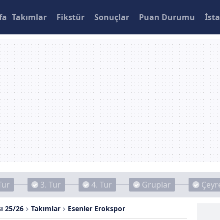
fa
Takımlar
Fikstür
Sonuçlar
Puan Durumu
İsta
Tur
3. Tur
4. Tur
Gruplar
Çeyre
ı 25/26
Takımlar
Esenler Erokspor