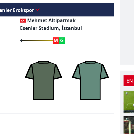
enler Erokspor
Mehmet Altiparmak
Esenler Stadium, İstanbul
M
G
EN