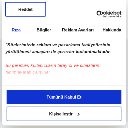
Son Maçlar
Reddet
TO/R
Maç
03/09/25
1. tur
Erbaaspor
Tokat Belediye Plevne Spor
Rıza
Bilgiler
Reklam Ayarları
Hakkında
(3) 1:1 (1)
"Sitelerimizde reklam ve pazarlama faaliyetlerinin
yürütülmesi amaçları ile çerezler kullanılmaktadır.
Bu çerezler, kullanıcıların tarayıcı ve cihazlarını
tanımlayarak çalışırlar.
Bu çerezlere izin vermeniz halinde sizlere özel
kişiselleştirilmiş reklamlar sunabilir, sayfalarımızda sizlere
Tümünü Kabul Et
daha iyi reklam deneyimi yaşatabiliriz. Bunu yaparken
amacımızın size daha iyi bir reklam deneyimi sunmak
olduğunu ve sizlere en iyi içerikleri sunabilmek adına
Kişiselleştir
elimizden gelen çabayı gösterdiğimizi ve bu noktada,
reklamların maliyetlerimizi karşılamak noktasında tek gelir