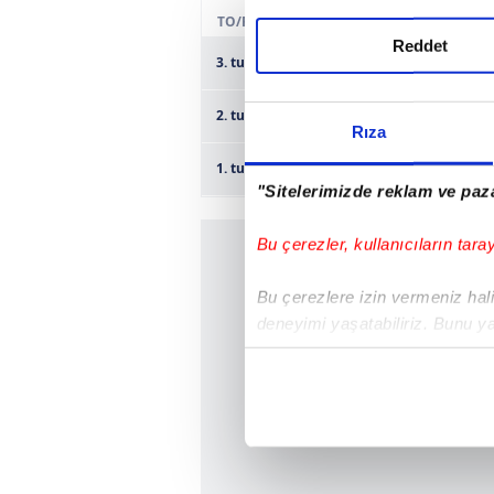
TO/R
Reddet
3. tur
Zecorner Kayserispor
2. tur
Nigde Belediyesi Spor
Rıza
1. tur
İçel İdmanyurdu Spor
"Sitelerimizde reklam ve paza
Bu çerezler, kullanıcıların tara
Bu çerezlere izin vermeniz halin
deneyimi yaşatabiliriz. Bunu y
içerikleri sunabilmek adına el
noktasında tek gelir kalemimiz 
Her halükârda, kullanıcılar, bu 
Sizlere daha iyi bir hizmet sun