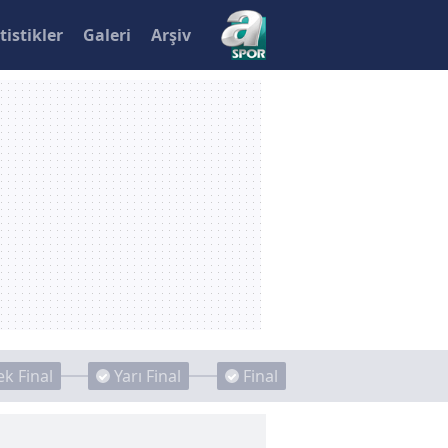
tistikler
Galeri
Arşiv
k Final
Yarı Final
Final