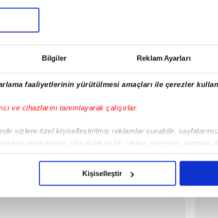
Maç
28/10/25
Nigde Belediyesi Spor
1:0
17/09/25
68 Aksaray Belediyespor
3:1
Bilgiler
Reklam Ayarları
02/09/25
Nigde Belediyesi Spor
0:2
rlama faaliyetlerinin yürütülmesi amaçları ile çerezler kullan
yıcı ve cihazlarını tanımlayarak çalışırlar.
de sizlere özel kişiselleştirilmiş reklamlar sunabilir, sayfalarım
aparken amacımızın size daha iyi bir reklam deneyimi sunmak ol
imizden gelen çabayı gösterdiğimizi ve bu noktada, reklamların ma
olduğunu sizlere hatırlatmak isteriz.
Kişiselleştir
çerezlere izin vermedikleri takdirde, kullanıcılara hedefli reklaml
abilmek için İnternet Sitemizde kendimize ve üçüncü kişilere ait 