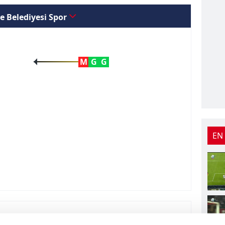
e Belediyesi Spor
M
G
G
EN