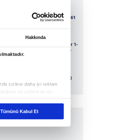
Bursaspor 1-1 1461
Trabzon
Hakkında
Adana Demirspor 1-
0 Dersim 62 Spor
ılmaktadır.
Ankaragücü 1-0
Erbaaspor (ÖZET)
ızda sizlere daha iyi reklam
duğunu ve sizlere en iyi
liyetlerimizi karşılamak
Tümünü Kabul Et
ar gösterilmeyecektir."
çerezler kullanılmaktadır. Bu