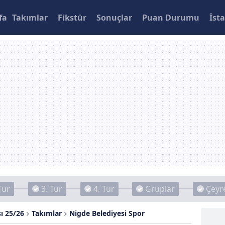
fa
Takımlar
Fikstür
Sonuçlar
Puan Durumu
İsta
Tur
3. Tur
4. Tur
Gruplar
Çeyre
ı 25/26
Takımlar
Nigde Belediyesi Spor