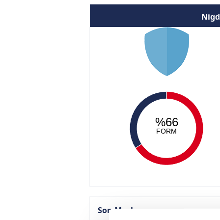
Nigd
%66
FORM
Son Maçlar