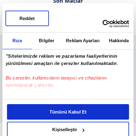
Son Maçlar
TO/R
Maç
Reddet
17/09/25
2. tur
Somaspor
Cankaya FK
1:3
Rıza
Bilgiler
Reklam Ayarları
Hakkında
"Sitelerimizde reklam ve pazarlama faaliyetlerinin
yürütülmesi amaçları ile çerezler kullanılmaktadır.
Bu çerezler, kullanıcıların tarayıcı ve cihazlarını
tanımlayarak çalışırlar.
Bu çerezlere izin vermeniz halinde sizlere özel
kişiselleştirilmiş reklamlar sunabilir, sayfalarımızda sizlere
Tümünü Kabul Et
daha iyi reklam deneyimi yaşatabiliriz. Bunu yaparken
amacımızın size daha iyi bir reklam deneyimi sunmak
olduğunu ve sizlere en iyi içerikleri sunabilmek adına
Kişiselleştir
Mevcut kadro