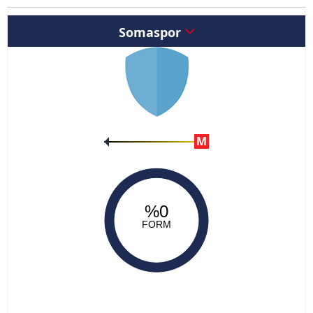
Somaspor
M
%0
FORM