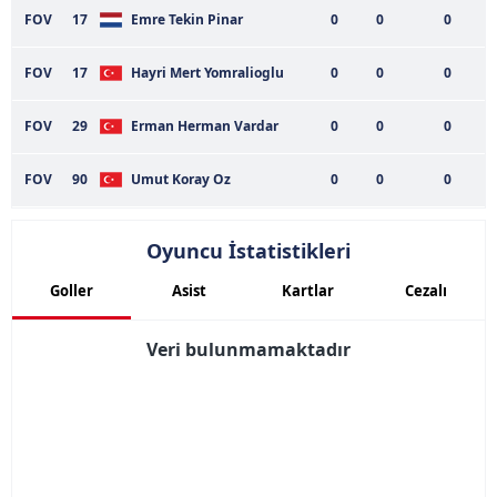
vasıtasıyla belirleyebilirsiniz. Çerezlere ilişkin detaylı bilgi
FOV
17
Emre Tekin Pinar
0
0
0
için Ayarlar butonuna tıklayabilir,
Çerez Bilgilendirme
Metnimizi
ziyaret edebilirsiniz.
FOV
17
Hayri Mert Yomralioglu
0
0
0
6698 sayılı Kişisel Verilerin Korunması Kanunu uyarınca
FOV
29
Erman Herman Vardar
0
0
0
hazırlanmış Aydınlatma Metnimizi okumak ve sitemizde
ilgili mevzuata uygun olarak kullanılan çerezlerle ilgili bilgi
FOV
90
Umut Koray Oz
0
0
0
almak için lütfen
tıklayınız
.
Oyuncu İstatistikleri
Goller
Asist
Kartlar
Cezalı
Veri bulunmamaktadır