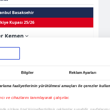
tanbul Basaksehir
kiye Kupası 25/26
ier Kemen
Orta Saha
Kullandığı Ayak
Sağ
Sarı Kart 0
0
0
0
Çift Kart 0
EN
sistler
Oynama
İlk 11
Kırmızı Kart 0
Bilgiler
Reklam Ayarları
r Kemen
rlama faaliyetlerinin yürütülmesi amaçları ile çerezler kullan
996
yıcı ve cihazlarını tanımlayarak çalışırlar.
un
de sizlere özel kişiselleştirilmiş reklamlar sunabilir, sayfalarım