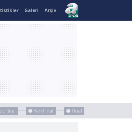
tistikler
Galeri
Arşiv
k Final
Yarı Final
Final