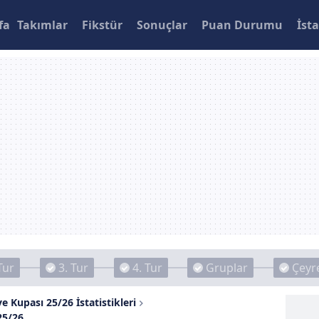
fa
Takımlar
Fikstür
Sonuçlar
Puan Durumu
İsta
Tur
3. Tur
4. Tur
Gruplar
Çeyre
e Kupası 25/26 İstatistikleri
25/26