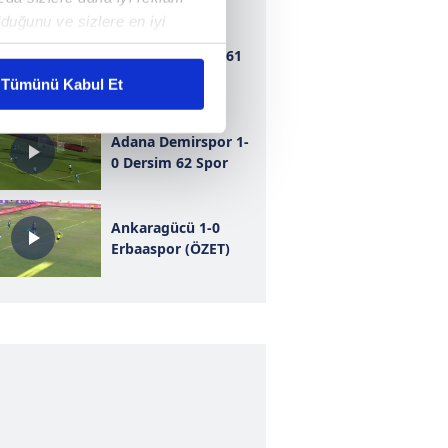
duğunu ve sizlere en iyi
liyetlerimizi karşılamak
Bursaspor 1-1 1461
Trabzon
Tümünü Kabul Et
ar gösterilmeyecektir."
Adana Demirspor 1-
0 Dersim 62 Spor
çerezler kullanılmaktadır. Bu
u hizmetlerinin sunulması
i ve sizlere yönelik
Ankaragücü 1-0
nılacaktır.
Erbaaspor (ÖZET)
kin detaylı bilgi için Ayarlar
ak ve sitemizde ilgili