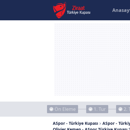
Anasay
Ön Eleme
1. Tur
2. 
ASpor - Türkiye Kupası
ASpor - Türkiy
Olivier Kemen - ASpor Türkiye Kupası 