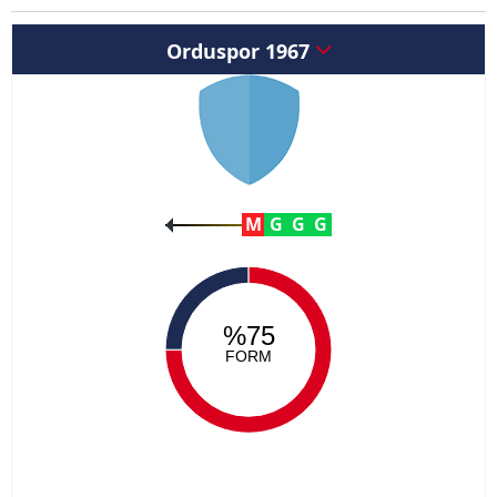
Orduspor 1967
M
G
G
G
%75
FORM