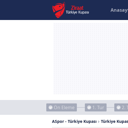
Anasay
Ön Eleme
1. Tur
2. 
ASpor - Türkiye Kupası
Türkiye Kupas