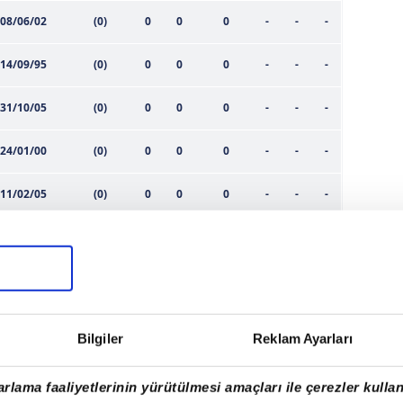
08/06/02
(0)
0
0
0
-
-
-
14/09/95
(0)
0
0
0
-
-
-
31/10/05
(0)
0
0
0
-
-
-
24/01/00
(0)
0
0
0
-
-
-
11/02/05
(0)
0
0
0
-
-
-
23/01/03
(0)
0
0
0
-
-
-
07/07/87
(0)
0
0
0
-
-
-
05/01/99
(0)
0
0
0
-
-
-
Bilgiler
Reklam Ayarları
04/03/99
(0)
0
0
0
-
-
-
rlama faaliyetlerinin yürütülmesi amaçları ile çerezler kullan