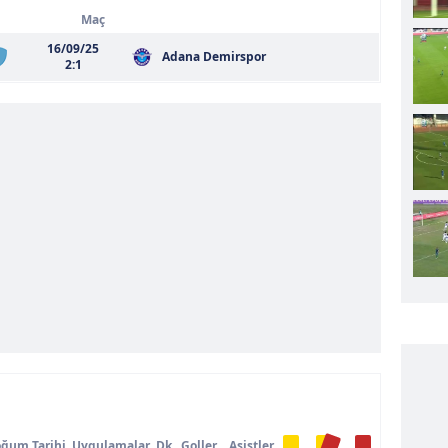
Maç
16/09/25
Adana Demirspor
2:1
ğum Tarihi
Uygulamalar
Dk
Goller
Asistler