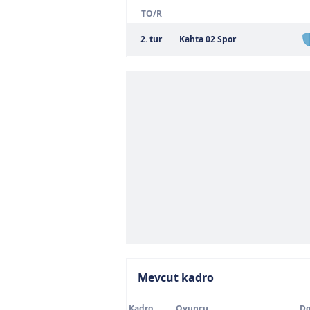
TO/R
2. tur
Kahta 02 Spor
Mevcut kadro
Kadro
Oyuncu
Do