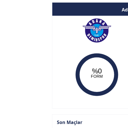
Ad
%0
FORM
Son Maçlar