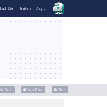
tistikler
Galeri
Arşiv
k Final
Yarı Final
Final