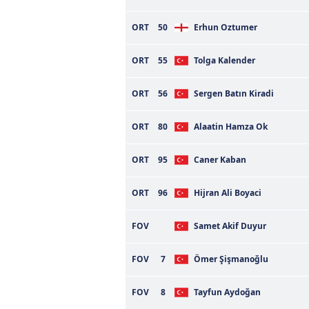
mevzuata uygun olarak kullanılan
ORT
50
Erhun Oztumer
ORT
55
Tolga Kalender
ORT
56
Sergen Batın Kiradi
ORT
80
Alaatin Hamza Ok
ORT
95
Caner Kaban
ORT
96
Hijran Ali Boyaci
FOV
Samet Akif Duyur
FOV
7
Ömer Şişmanoğlu
FOV
8
Tayfun Aydoğan