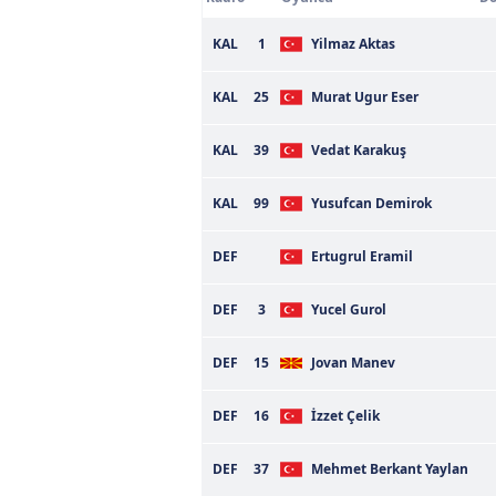
KAL
1
Yilmaz Aktas
KAL
25
Murat Ugur Eser
KAL
39
Vedat Karakuş
KAL
99
Yusufcan Demirok
DEF
Ertugrul Eramil
DEF
3
Yucel Gurol
DEF
15
Jovan Manev
DEF
16
İzzet Çelik
DEF
37
Mehmet Berkant Yaylan