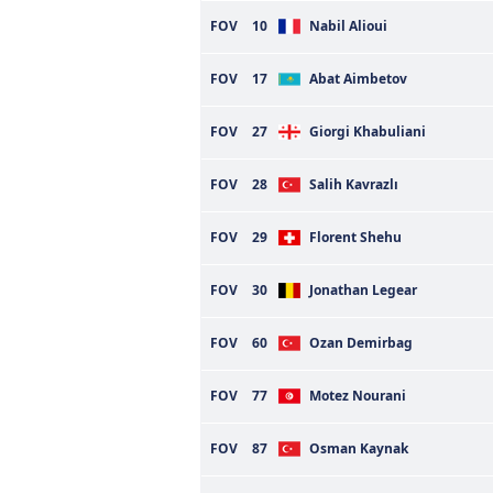
FOV
10
Nabil Alioui
FOV
17
Abat Aimbetov
FOV
27
Giorgi Khabuliani
FOV
28
Salih Kavrazlı
FOV
29
Florent Shehu
FOV
30
Jonathan Legear
FOV
60
Ozan Demirbag
FOV
77
Motez Nourani
FOV
87
Osman Kaynak