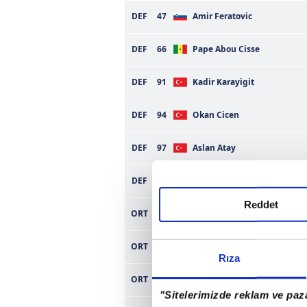
DEF
47
Amir Feratovic
DEF
66
Pape Abou Cisse
DEF
91
Kadir Karayigit
DEF
94
Okan Cicen
DEF
97
Aslan Atay
DEF
99
Ozturk Ata
Reddet
ORT
Volkan Şen
ORT
Mustafa Yılmaz
Rıza
ORT
Isa Güler
"Sitelerimizde reklam ve paza