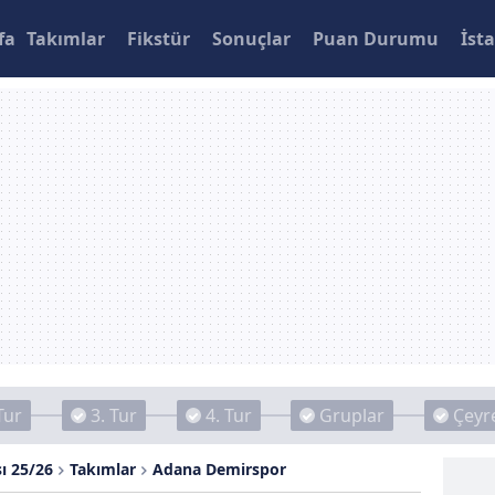
fa
Takımlar
Fikstür
Sonuçlar
Puan Durumu
İsta
Tur
3. Tur
4. Tur
Gruplar
Çeyre
ı 25/26
Takımlar
Adana Demirspor