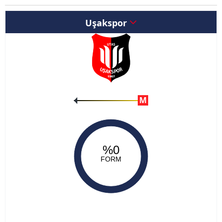
Uşakspor
M
%0
FORM