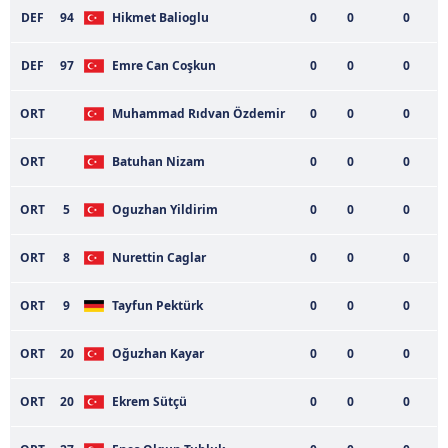
DEF
94
Hikmet Balioglu
0
0
0
Sizlere daha iyi bir hizmet sunabilmek için İnternet
Sitemizde kendimize ve üçüncü kişilere ait çerezler
DEF
97
Emre Can Coşkun
0
0
0
kullanılmaktadır. Bu çerezler vasıtasıyla çeşitli kişisel
verileriniz işlenmekte olup gerekli olan çerezler bilgi
ORT
Muhammad Rıdvan Özdemir
0
0
0
toplumu hizmetlerinin sunulması amacıyla
kullanılmaktadır. Diğer çerezler, sitemizin daha işlevsel
ORT
Batuhan Nizam
0
0
0
kılınması ve kişiselleştirilmesi ve sizlere yönelik
reklam/pazarlama faaliyetlerinin yapılması, amaçlarıyla
ORT
5
Oguzhan Yildirim
0
0
0
sınırlı olarak açık rızanız dahilinde kullanılacaktır.
ORT
8
Nurettin Caglar
0
0
0
Çerezlere ilişkin tercihlerinizi aşağıda yer alan panel
vasıtasıyla belirleyebilirsiniz. Çerezlere ilişkin detaylı bilgi
ORT
9
Tayfun Pektürk
0
0
0
için Ayarlar butonuna tıklayabilir,
Çerez Bilgilendirme
Metnimizi
ziyaret edebilirsiniz.
ORT
20
Oğuzhan Kayar
0
0
0
6698 sayılı Kişisel Verilerin Korunması Kanunu uyarınca
ORT
20
Ekrem Sütçü
0
0
0
hazırlanmış Aydınlatma Metnimizi okumak ve sitemizde
ilgili mevzuata uygun olarak kullanılan çerezlerle ilgili bilgi