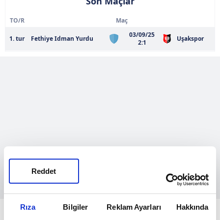
Son Maçlar
TO/R
Maç
03/09/25
1. tur
Fethiye Idman Yurdu
Uşakspor
2:1
Reddet
Rıza
Bilgiler
Reklam Ayarları
Hakkında
Mevcut kadro