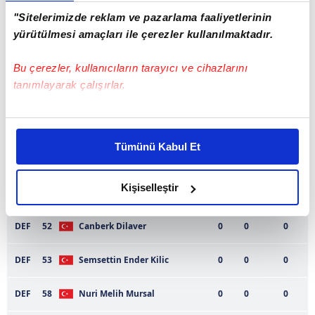
"Sitelerimizde reklam ve pazarlama faaliyetlerinin
Kadro
Oyuncu
Dk
Goller
Asistler
yürütülmesi amaçları ile çerezler kullanılmaktadır.
KAL
1
Ersin Aydin
0
0
0
Bu çerezler, kullanıcıların tarayıcı ve cihazlarını
tanımlayarak çalışırlar.
KAL
27
Yagizcan Akyurek
0
0
0
Bu çerezlere izin vermeniz halinde sizlere özel
DEF
3
Ahmet Aktaş
0
0
0
kişiselleştirilmiş reklamlar sunabilir, sayfalarımızda sizlere
Tümünü Kabul Et
daha iyi reklam deneyimi yaşatabiliriz. Bunu yaparken
DEF
21
Caner Solmaz
0
0
0
amacımızın size daha iyi bir reklam deneyimi sunmak
olduğunu ve sizlere en iyi içerikleri sunabilmek adına
Kişiselleştir
DEF
26
Mete Yildiz
0
0
0
elimizden gelen çabayı gösterdiğimizi ve bu noktada,
reklamların maliyetlerimizi karşılamak noktasında tek gelir
DEF
52
Canberk Dilaver
0
0
0
kalemimiz olduğunu sizlere hatırlatmak isteriz.
DEF
53
Semsettin Ender Kilic
0
0
0
Her halükârda, kullanıcılar, bu çerezlere izin vermedikleri
takdirde, kullanıcılara hedefli reklamlar
DEF
58
Nuri Melih Mursal
0
0
0
gösterilmeyecektir."