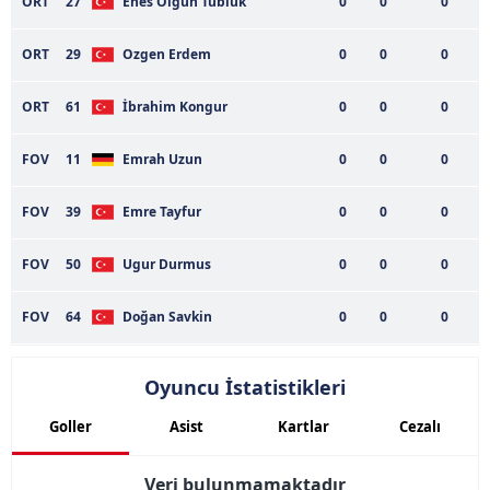
ORT
27
Enes Olgun Tubluk
0
0
0
almak için lütfen
tıklayınız
.
ORT
29
Ozgen Erdem
0
0
0
ORT
61
İbrahim Kongur
0
0
0
FOV
11
Emrah Uzun
0
0
0
FOV
39
Emre Tayfur
0
0
0
FOV
50
Ugur Durmus
0
0
0
FOV
64
Doğan Savkin
0
0
0
Oyuncu İstatistikleri
Goller
Asist
Kartlar
Cezalı
Veri bulunmamaktadır