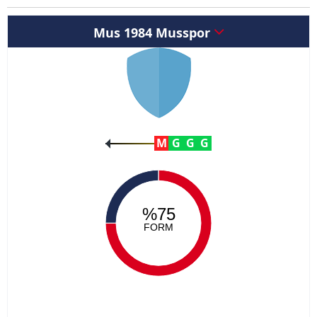
Mus 1984 Musspor
M
G
G
G
%75
FORM