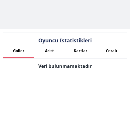
toplumu hizmetlerinin sunulması amacıyla
kullanılmaktadır. Diğer çerezler, sitemizin daha işlevsel
kılınması ve kişiselleştirilmesi ve sizlere yönelik
reklam/pazarlama faaliyetlerinin yapılması, amaçlarıyla
sınırlı olarak açık rızanız dahilinde kullanılacaktır.
Oyuncu İstatistikleri
Çerezlere ilişkin tercihlerinizi aşağıda yer alan panel
Goller
Asist
Kartlar
Cezalı
vasıtasıyla belirleyebilirsiniz. Çerezlere ilişkin detaylı bilgi
için Ayarlar butonuna tıklayabilir,
Çerez Bilgilendirme
Veri bulunmamaktadır
Metnimizi
ziyaret edebilirsiniz.
6698 sayılı Kişisel Verilerin Korunması Kanunu uyarınca
hazırlanmış Aydınlatma Metnimizi okumak ve sitemizde
ilgili mevzuata uygun olarak kullanılan çerezlerle ilgili bilgi
almak için lütfen
tıklayınız
.