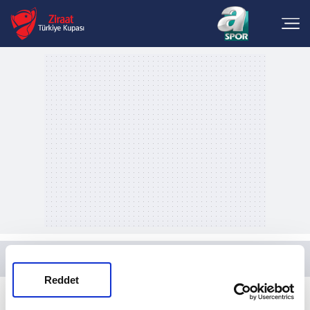
Maç Sonuçları
Sonuçlar
Reddet
ZİRAAT TÜRKİYE KUPASI SONUÇLAR