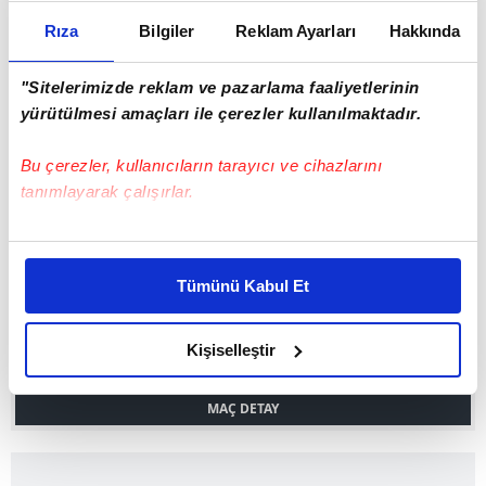
Rıza
Bilgiler
Reklam Ayarları
Hakkında
"Sitelerimizde reklam ve pazarlama faaliyetlerinin
yürütülmesi amaçları ile çerezler kullanılmaktadır.
Bu çerezler, kullanıcıların tarayıcı ve cihazlarını
13 Mayıs 2026
Çarşamba
20:30
tanımlayarak çalışırlar.
1
2
Gençlerbirliği
Trabzonspor
Bu çerezlere izin vermeniz halinde sizlere özel
MAÇ DETAY
kişiselleştirilmiş reklamlar sunabilir, sayfalarımızda sizlere
Tümünü Kabul Et
daha iyi reklam deneyimi yaşatabiliriz. Bunu yaparken
amacımızın size daha iyi bir reklam deneyimi sunmak
05 Mayıs 2026
Salı
20:30
olduğunu ve sizlere en iyi içerikleri sunabilmek adına
Kişiselleştir
0
1
Beşiktaş
Konyaspor
elimizden gelen çabayı gösterdiğimizi ve bu noktada,
reklamların maliyetlerimizi karşılamak noktasında tek gelir
MAÇ DETAY
kalemimiz olduğunu sizlere hatırlatmak isteriz.
Her halükârda, kullanıcılar, bu çerezlere izin vermedikleri