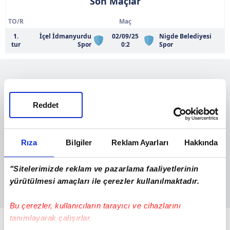
Son Maçlar
TO/R
Maç
1.
İçel İdmanyurdu
02/09/25
Nigde Belediyesi
tur
Spor
0:2
Spor
Reddet
Rıza
Bilgiler
Reklam Ayarları
Hakkında
"Sitelerimizde reklam ve pazarlama faaliyetlerinin
yürütülmesi amaçları ile çerezler kullanılmaktadır.
Bu çerezler, kullanıcıların tarayıcı ve cihazlarını
tanımlayarak çalışırlar.
Mevcut kadro