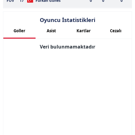
FOV
17
Furkan Gunes
0
0
0
Oyuncu İstatistikleri
Goller
Asist
Kartlar
Cezalı
Veri bulunmamaktadır