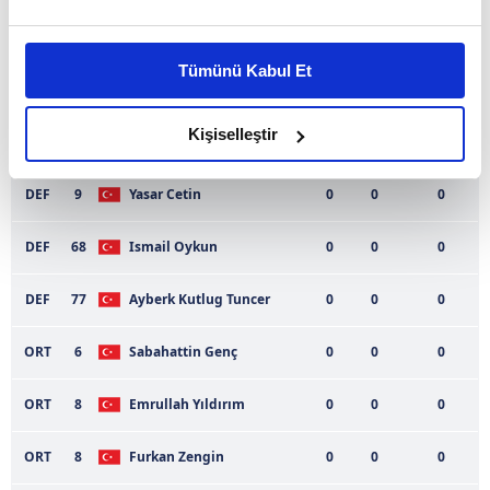
Bu çerezlere izin vermeniz halinde sizlere özel
Kadro
Oyuncu
Dk
Goller
Asistler
kişiselleştirilmiş reklamlar sunabilir, sayfalarımızda sizlere
Tümünü Kabul Et
daha iyi reklam deneyimi yaşatabiliriz. Bunu yaparken
KAL
12
Ibrahim Bayram
0
0
0
amacımızın size daha iyi bir reklam deneyimi sunmak
olduğunu ve sizlere en iyi içerikleri sunabilmek adına
Kişiselleştir
DEF
2
Burak Ziyattin Altındaş
0
0
0
elimizden gelen çabayı gösterdiğimizi ve bu noktada,
reklamların maliyetlerimizi karşılamak noktasında tek gelir
DEF
9
Yasar Cetin
0
0
0
kalemimiz olduğunu sizlere hatırlatmak isteriz.
DEF
68
Ismail Oykun
0
0
0
Her halükârda, kullanıcılar, bu çerezlere izin vermedikleri
takdirde, kullanıcılara hedefli reklamlar
DEF
77
Ayberk Kutlug Tuncer
0
0
0
gösterilmeyecektir."
ORT
6
Sabahattin Genç
0
0
0
Sizlere daha iyi bir hizmet sunabilmek için İnternet
Sitemizde kendimize ve üçüncü kişilere ait çerezler
ORT
8
Emrullah Yıldırım
0
0
0
kullanılmaktadır. Bu çerezler vasıtasıyla çeşitli kişisel
verileriniz işlenmekte olup gerekli olan çerezler bilgi
ORT
8
Furkan Zengin
0
0
0
toplumu hizmetlerinin sunulması amacıyla