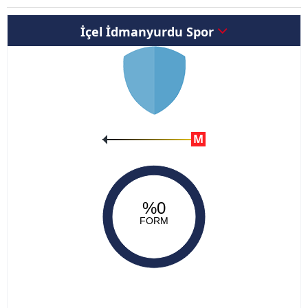
İçel İdmanyurdu Spor
M
%0
FORM