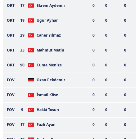
kullanılmaktadır. Diğer çerezler, sitemizin daha işlevsel
ORT
17
Ekrem Aydemir
0
0
0
kılınması ve kişiselleştirilmesi ve sizlere yönelik
reklam/pazarlama faaliyetlerinin yapılması, amaçlarıyla
ORT
19
Ugur Ayhan
0
0
0
sınırlı olarak açık rızanız dahilinde kullanılacaktır.
ORT
29
Caner Yılmaz
0
0
0
Çerezlere ilişkin tercihlerinizi aşağıda yer alan panel
vasıtasıyla belirleyebilirsiniz. Çerezlere ilişkin detaylı bilgi
ORT
33
Mahmut Metin
0
0
0
için Ayarlar butonuna tıklayabilir,
Çerez Bilgilendirme
Metnimizi
ziyaret edebilirsiniz.
ORT
90
Cuma Menize
0
0
0
6698 sayılı Kişisel Verilerin Korunması Kanunu uyarınca
FOV
Ozan Pekdemir
0
0
0
hazırlanmış Aydınlatma Metnimizi okumak ve sitemizde
ilgili mevzuata uygun olarak kullanılan çerezlerle ilgili bilgi
FOV
İsmail Köse
0
0
0
almak için lütfen
tıklayınız
.
FOV
9
Hakki Tosun
0
0
0
FOV
17
Fazli Ayan
0
0
0