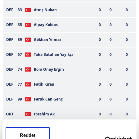
DEF
33
Atınç Nukan
0
0
0
DEF
35
Alpay Koldas
0
0
0
DEF
39
Gökhan Yılmaz
0
0
0
DEF
57
Taha Batuhan Yayıkçı
0
0
0
DEF
74
Bora Onay Ergin
0
0
0
DEF
77
Fatih Kıran
0
0
0
DEF
99
Faruk Can Genç
0
0
0
ORT
İbrahim Ak
0
0
0
ORT
Mourad Louzif
0
0
0
Reddet