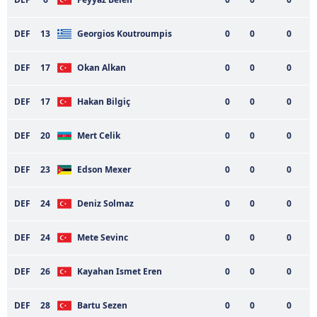
DEF
13
Georgios Koutroumpis
0
0
0
DEF
17
Okan Alkan
0
0
0
DEF
17
Hakan Bilgiç
0
0
0
DEF
20
Mert Celik
0
0
0
DEF
23
Edson Mexer
0
0
0
DEF
24
Deniz Solmaz
0
0
0
DEF
24
Mete Sevinc
0
0
0
DEF
26
Kayahan Ismet Eren
0
0
0
DEF
28
Bartu Sezen
0
0
0