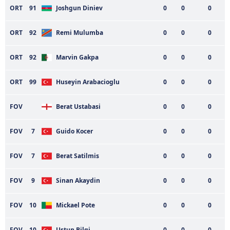
ORT
91
Joshgun Diniev
0
0
0
ORT
92
Remi Mulumba
0
0
0
ORT
92
Marvin Gakpa
0
0
0
ORT
99
Huseyin Arabacioglu
0
0
0
FOV
Berat Ustabasi
0
0
0
FOV
7
Guido Kocer
0
0
0
FOV
7
Berat Satilmis
0
0
0
FOV
9
Sinan Akaydin
0
0
0
FOV
10
Mickael Pote
0
0
0
FOV
10
Ustun Bilgi
0
0
0