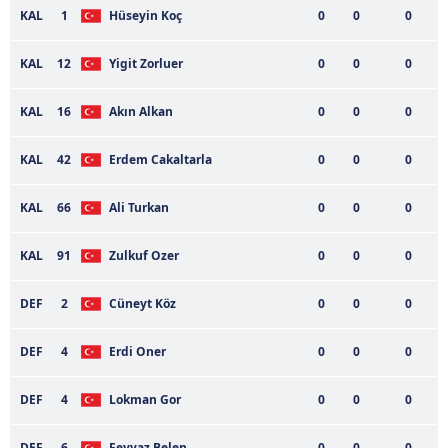
KAL
1
Hüseyin Koç
0
0
0
KAL
12
Yigit Zorluer
0
0
0
KAL
16
Akın Alkan
0
0
0
KAL
42
Erdem Cakaltarla
0
0
0
KAL
66
Ali Turkan
0
0
0
KAL
91
Zulkuf Ozer
0
0
0
DEF
2
Cüneyt Köz
0
0
0
DEF
4
Erdi Oner
0
0
0
DEF
4
Lokman Gor
0
0
0
DEF
6
Feyyaz Belen
0
0
0