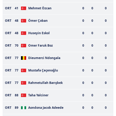
ORT
41
Mehmet Özcan
0
0
0
6698 sayılı Kişisel Verilerin Korunması Kanunu uyarınca
hazırlanmış Aydınlatma Metnimizi okumak ve sitemizde
ORT
48
Ömer Çoban
0
0
0
ilgili mevzuata uygun olarak kullanılan çerezlerle ilgili bilgi
almak için lütfen
tıklayınız
.
ORT
48
Huseyin Eskol
0
0
0
ORT
70
Omer Faruk Boz
0
0
0
ORT
77
Dieumerci Ndongala
0
0
0
ORT
77
Mustafa Çeçenoğlu
0
0
0
ORT
77
Rahmetullah Barışbek
0
0
0
ORT
88
Taha Yalciner
0
0
0
ORT
89
Aondona Jacob Adeede
0
0
0