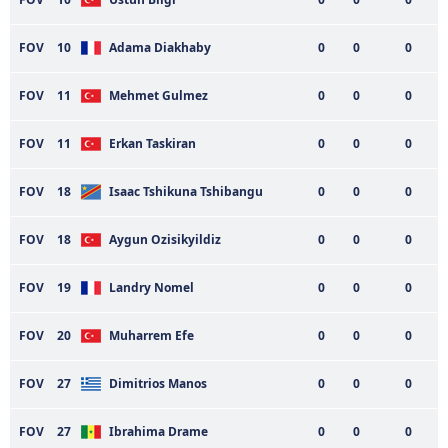
FOV
10
Adama Diakhaby
0
0
0
FOV
11
Mehmet Gulmez
0
0
0
FOV
11
Erkan Taskiran
0
0
0
FOV
18
Isaac Tshikuna Tshibangu
0
0
0
FOV
18
Aygun Ozisikyildiz
0
0
0
FOV
19
Landry Nomel
0
0
0
FOV
20
Muharrem Efe
0
0
0
FOV
27
Dimitrios Manos
0
0
0
FOV
27
Ibrahima Drame
0
0
0