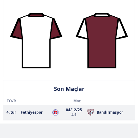
Son Maçlar
TO/R
Maç
04/12/25
4. tur
Fethiyespor
Bandırmaspor
4:1