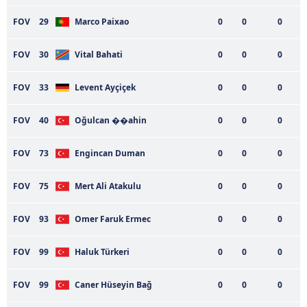
FOV
29
Marco Paixao
0
0
0
FOV
30
Vital Bahati
0
0
0
FOV
33
Levent Ayçiçek
0
0
0
FOV
40
Oğulcan ��ahin
0
0
0
FOV
73
Engincan Duman
0
0
0
FOV
75
Mert Ali Atakulu
0
0
0
FOV
93
Omer Faruk Ermec
0
0
0
FOV
99
Haluk Türkeri
0
0
0
FOV
99
Caner Hüseyin Bağ
0
0
0