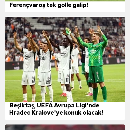
Ferençvaroş tek golle galip!
Beşiktaş, UEFA Avrupa Ligi'nde
Hradec Kralove'ye konuk olacak!