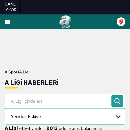
CANLI
SKOR
A Spor
A Ligi
A LIGI HABERLERI
Yeniden Eskiye
A Ligi
etiketiyle ilgili
9013
adet içerik bulunmuştur