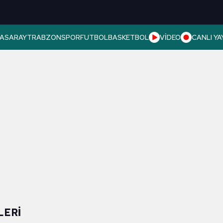
ASARAY
TRABZONSPOR
FUTBOL
BASKETBOL
VİDEO
CANLI YA
LERI