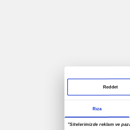
Trabzonspor
Futbol
Rio - 2016
Antalyaspor A.Ş.
Rizespor
Reddet
Samsunspor
Rıza
Denizlispor
"Sitelerimizde reklam ve paza
Milli Takım