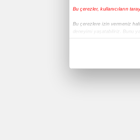
Bu çerezler, kullanıcıların tara
Voleybol
Bu çerezlere izin vermeniz halin
deneyimi yaşatabiliriz. Bunu y
Süper Lig
içerikleri sunabilmek adına el
noktasında tek gelir kalemimiz 
Avrupa Ligi
Her halükârda, kullanıcılar, bu 
Yeni Malatyaspor
Sizlere daha iyi bir hizmet sun
çerezler vasıtasıyla çeşitli kiş
Basketbol
amacıyla kullanılmaktadır. Diğer
reklam/pazarlama faaliyetlerinin
Sivasspor
Çerezlere ilişkin tercihlerinizi 
butonuna tıklayabilir,
Çerez Bi
Copa America 2016
6698 sayılı Kişisel Verilerin 