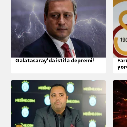
Galatasaray'da istifa depremi!
Far
yor