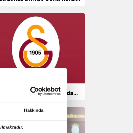
esi seçim çağrısı!
N DAKİKA GALATASARAY
ERLERİ - Sarı kırmızılılarda
 istifa daha! "Elini rahatlatmak
ek"
Hakkında
ılmaktadır.