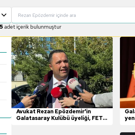
5
adet içerik bulunmuştur
Avukat Rezan Epözdemir'in
Gal
Galatasaray Kulübü üyeliği, FETÖ
yen
ve casusluk iddiaları sebebiyle
askıya alındı