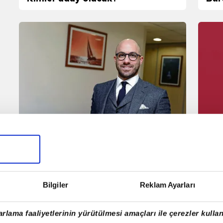
önc
GALATASARAY HABERLERİ:
SO
Galatasaray'ın yeni başkan
HAB
yardımcısı Özgür Kalelioğlu oldu!
bir
ger
Bilgiler
Reklam Ayarları
rlama faaliyetlerinin yürütülmesi amaçları ile çerezler kullan