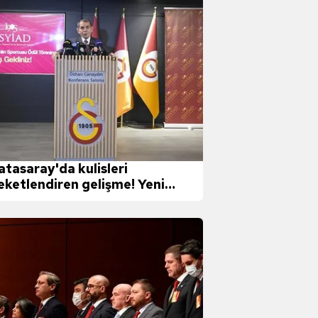
atasaray'da kulisleri
eketlendiren gelişme! Yeni
etimde kimler yer alacak?