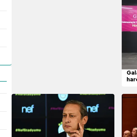
Gal
har
yön