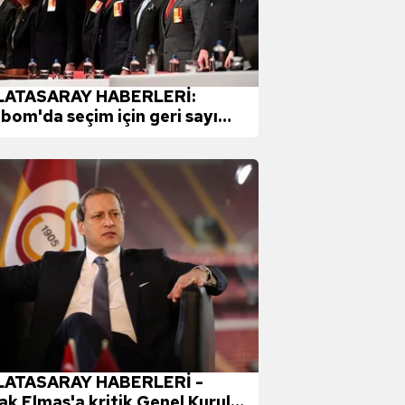
LATASARAY HABERLERİ:
bom'da seçim için geri sayım
ladı!
ATASARAY HABERLERİ -
ak Elmas'a kritik Genel Kurul