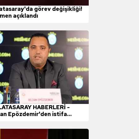
atasaray'da görev değişikliği!
men açıklandı
ATASARAY HABERLERİ -
an Epözdemir'den istifa
klaması!