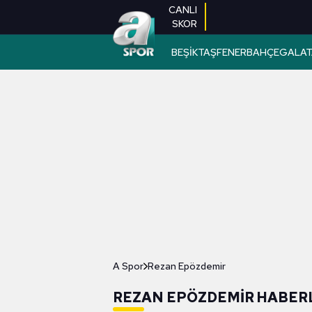
CANLI
SKOR
BEŞİKTAŞ
FENERBAHÇE
GALAT
A Spor
Rezan Epözdemir
REZAN EPÖZDEMIR HABER