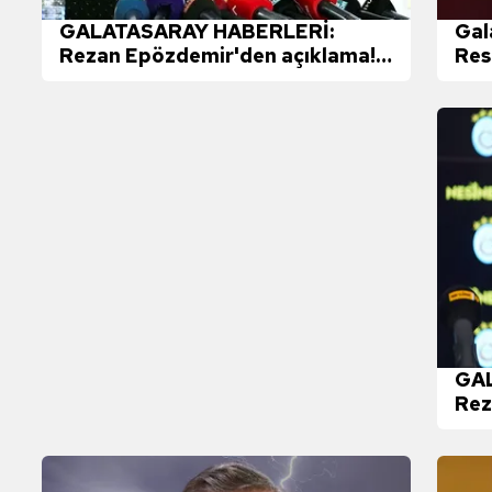
 çerezlerle ilgili bilgi almak için lütfen
tıklayınız
.
GALATASARAY HABERLERİ:
Gal
Rezan Epözdemir'den açıklama!
Res
"Karar hukuka aykırı"
GAL
Rez
açı