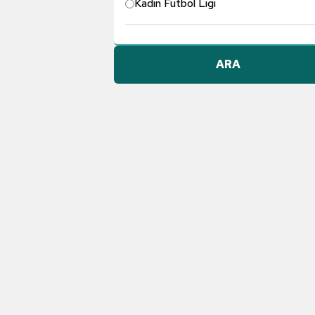
Kadın Futbol Ligi
Pendikspor
ARA
Göztepe A.Ş.
Konyaspor
Dünyadan Futbol
TFF 1. Lig
Galatasaray
Gençlerbirliği