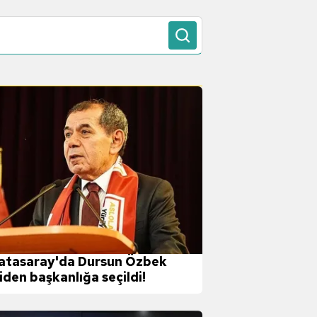
atasaray'da Dursun Özbek
iden başkanlığa seçildi!