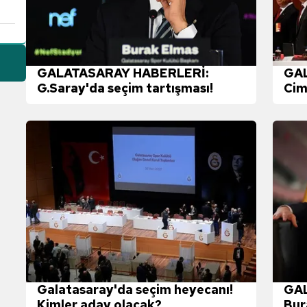
GALATASARAY HABERLERİ:
GA
G.Saray'da seçim tartışması!
Cim
baş
Galatasaray'da seçim heyecanı!
GAL
Kimler aday olacak?
Bur