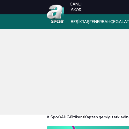
CANLI
SKOR
BEŞİKTAŞ
FENERBAHÇE
GALAT
A Spor
Ali Gültiken
Kaptan gemiyi terk edi