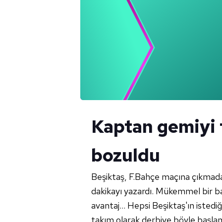
Kaptan gemiyi 
bozuldu
Beşiktaş, F.Bahçe maçına çıkmada
dakikayı yazardı. Mükemmel bir baş
avantaj… Hepsi Beşiktaş'ın istediği 
takım olarak derbiye böyle başla