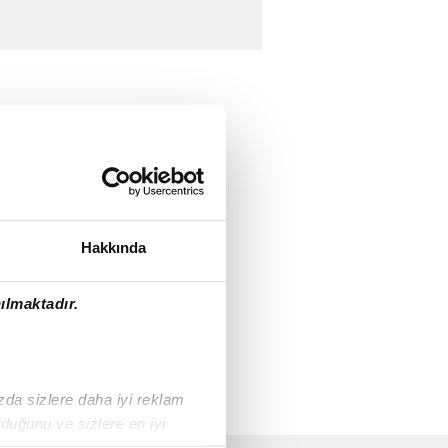
Hakkında
ılmaktadır.
ızda sizlere daha iyi reklam
duğunu ve sizlere en iyi
liyetlerimizi karşılamak