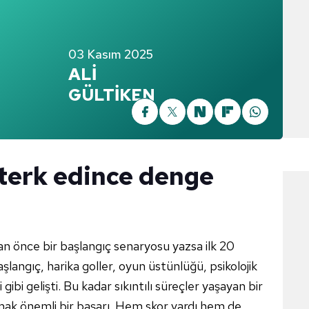
03 Kasım 2025
ALİ
GÜLTİKEN
terk edince denge
n önce bir başlangıç senaryosu yazsa ilk 20
langıç, harika goller, oyun üstünlüğü, psikolojik
gibi gelişti. Bu kadar sıkıntılı süreçler yaşayan bir
mak önemli bir başarı. Hem skor vardı hem de