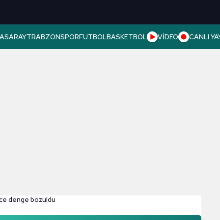
ASARAY
TRABZONSPOR
FUTBOL
BASKETBOL
VİDEO
CANLI YA
nce denge bozuldu