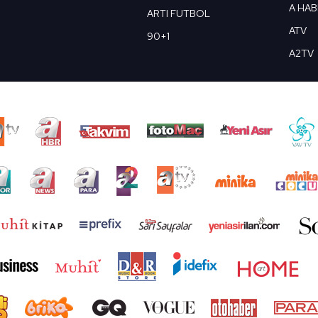
A HA
ARTI FUTBOL
ATV
90+1
A2TV