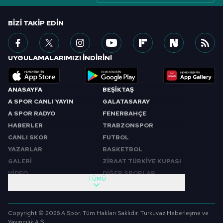
BIZI TAKIP EDIN
UYGULAMALARIMIZI İNDİRİN!
ANASAYFA
BEŞİKTAŞ
A SPOR CANLI YAYIN
GALATASARAY
A SPOR RADYO
FENERBAHÇE
HABERLER
TRABZONSPOR
CANLI SKOR
FUTBOL
YAZARLAR
BASKETBOL
GALERİ
ZİRAAT TÜRKİYE KUPASI
VİDEO
DİĞER SPORLAR
TÜMÜ
PROGRAMLAR
VIDEO
SABAH SPORU
FUTBOL
Copyright © 2026 A Spor. Tüm Hakları Saklıdır. Turkuvaz Haberleşme ve
SPOR GÜNDEMİ
BASKETBOL
Yayıncılık A.Ş.