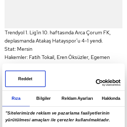
Trendyol 1. Lig'in 10. haftasında Arca Çorum FK,
deplasmanda Atakaş Hatayspor'u 4-1 yendi.
Stat: Mersin
Hakemler: Fatih Tokail, Eren Öksüzler, Egemen
Savran
Atakaş Hatayspor: Bekaj, Kerim Alıcı, Kilama, Kamil
Reddet
Ahmet Çörekçi, Engin Can Aksoy (Dk. 46 Oğuzhan
Matur), Hodzic (Dk. 46 Bamgboye), Abdulkadir
Parmak, Görkem Sağlam (Dk. 85 Selimcan Temel),
Rıza
Bilgiler
Reklam Ayarları
Hakkında
Rui Pedro, Strandberg (Dk. 77 Yiğit Ali Buz),
"Sitelerimizde reklam ve pazarlama faaliyetlerinin
Okoronkwo (Dk. 85 Ünal Emre Durmuşhan)
yürütülmesi amaçları ile çerezler kullanılmaktadır.
Arca Çorum FK: İbrahim Sehic, Attamah, Yusuf