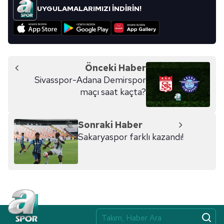
kullanılmaktadır. Bu çerezler vasıtasıyla çeşitli kişisel
UYGULAMALARIMIZI İNDİRİN!
verileriniz işlenmekte olup gerekli olan çerezler bilgi
toplumu hizmetlerinin sunulması amacıyla
kullanılmaktadır. Diğer çerezler, sitemizin daha işlevsel
kılınması ve kişiselleştirilmesi ve sizlere yönelik
reklam/pazarlama faaliyetlerinin yapılması, amaçlarıyla
Önceki Haber
sınırlı olarak açık rızanız dahilinde kullanılacaktır.
Sivasspor-Adana Demirspor
maçı saat kaçta?
Çerezlere ilişkin tercihlerinizi aşağıda yer alan panel
vasıtasıyla belirleyebilirsiniz. Çerezlere ilişkin detaylı bilgi
için Ayarlar butonuna tıklayabilir,
Çerez Bilgilendirme
Sonraki Haber
Metnimizi
ziyaret edebilirsiniz.
Sakaryaspor farklı kazandı!
6698 sayılı Kişisel Verilerin Korunması Kanunu uyarınca
hazırlanmış Aydınlatma Metnimizi okumak ve sitemizde
ilgili mevzuata uygun olarak kullanılan çerezlerle ilgili bilgi
almak için lütfen
tıklayınız
.