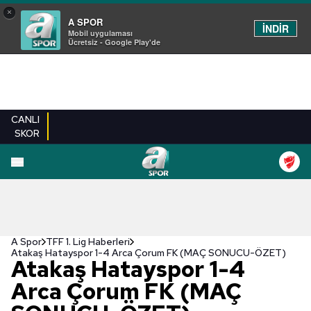
×
A SPOR
İNDİR
Mobil uygulaması
Ücretsiz - Google Play'de
CANLI
SKOR
A Spor
TFF 1. Lig Haberleri
Atakaş Hatayspor 1-4 Arca Çorum FK (MAÇ SONUCU-ÖZET)
Atakaş Hatayspor 1-4
Arca Çorum FK (MAÇ