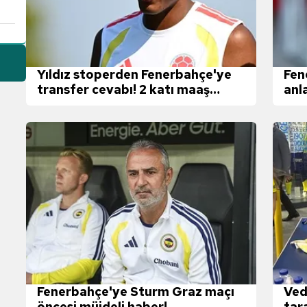
Yıldız stoperden Fenerbahçe'ye
Fen
transfer cevabı! 2 katı maaş
anl
teklif edilmişti
tra
Fenerbahçe'ye Sturm Graz maçı
Ved
öncesi müjdeli haber!
tar