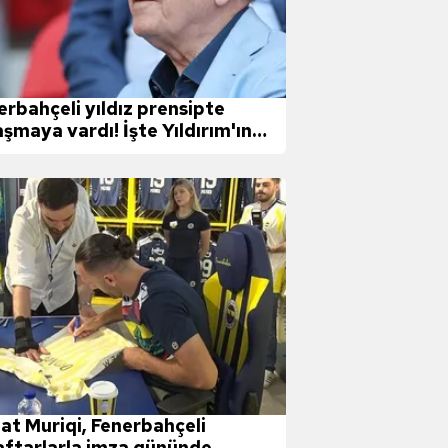
erbahçeli yıldız prensipte
aşmaya vardı! İşte Yıldırım'ın
nsfer talebi
at Muriqi, Fenerbahçeli
aftarlarla imza gününde