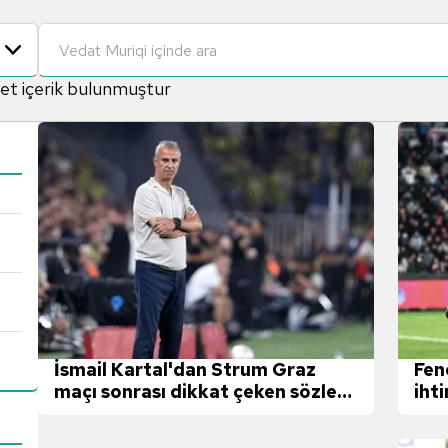
et içerik bulunmuştur
İsmail Kartal'dan Strum Graz
Fen
maçı sonrası dikkat çeken sözler:
iht
Yavaş yavaş geliyoruz