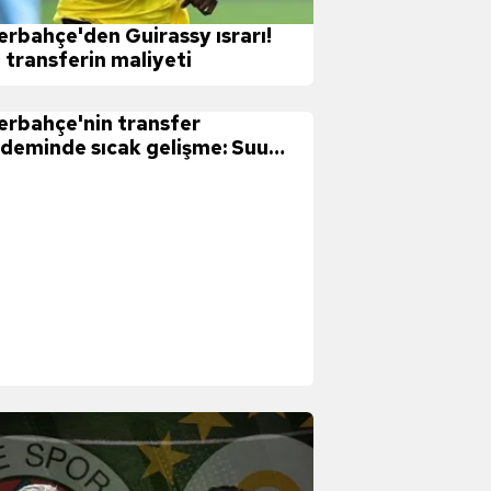
erbahçe'den Guirassy ısrarı!
e transferin maliyeti
erbahçe'nin transfer
deminde sıcak gelişme: Suudi
bistan'ı reddetti