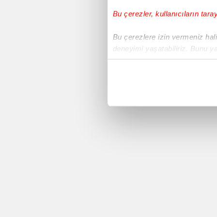
Bu çerezler, kullanıcıların tara
Voleybol
Bu çerezlere izin vermeniz halin
deneyimi yaşatabiliriz. Bunu y
Süper Lig
içerikleri sunabilmek adına el
noktasında tek gelir kalemimiz 
Avrupa Ligi
Her halükârda, kullanıcılar, bu 
Yeni Malatyaspor
Sizlere daha iyi bir hizmet sun
çerezler vasıtasıyla çeşitli kiş
Basketbol
amacıyla kullanılmaktadır. Diğer
reklam/pazarlama faaliyetlerinin
Sivasspor
Çerezlere ilişkin tercihlerinizi 
butonuna tıklayabilir,
Çerez Bi
Copa America 2016
6698 sayılı Kişisel Verilerin 