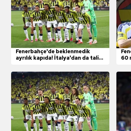
Fenerbahçe'de beklenmedik
Fen
ayrılık kapıda! İtalya'dan da talip
60 
oldular
tekl