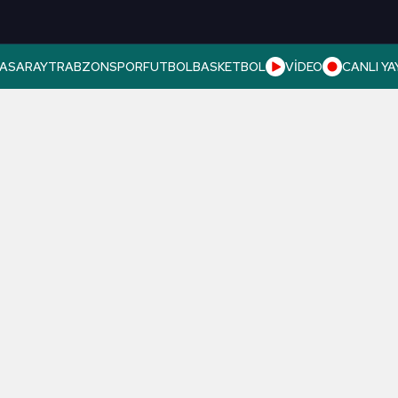
ASARAY
TRABZONSPOR
FUTBOL
BASKETBOL
VİDEO
CANLI YA