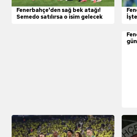
 çerezlerle ilgili bilgi almak için lütfen
tıklayınız
.
Fenerbahçe'den sağ bek atağı!
Fen
Semedo satılırsa o isim gelecek
İşt
Fen
gün
Ara