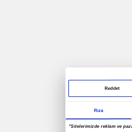
Trabzonspor
Futbol
Rio - 2016
Antalyaspor A.Ş.
Rizespor
Reddet
Samsunspor
Rıza
Denizlispor
"Sitelerimizde reklam ve paza
Milli Takım