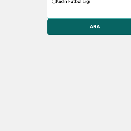
Kadın Futbol Ligi
Pendikspor
ARA
Göztepe A.Ş.
Konyaspor
Dünyadan Futbol
TFF 1. Lig
Galatasaray
Gençlerbirliği