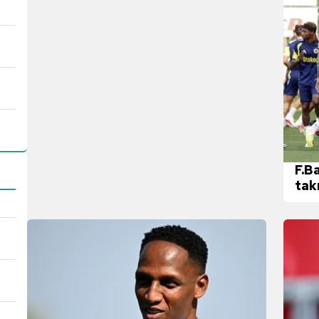
F.B
tak