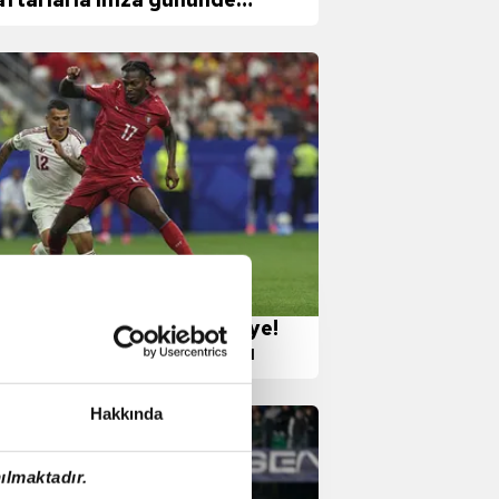
uştu
o adım adım Fenerbahçe'ye!
lyanlar anlaşmayı duyurdu
Hakkında
ılmaktadır.