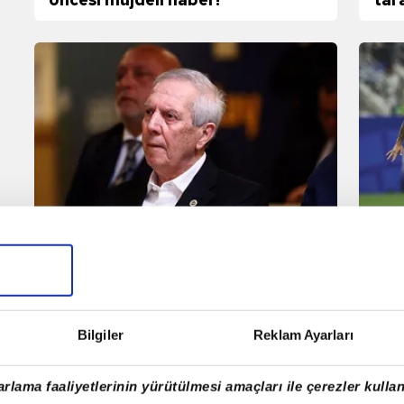
bul
Fenerbahçe'den tarihi takas
Lea
hamlesi! Süper Lig'in 2 yıldızı için...
İta
Bilgiler
Reklam Ayarları
rlama faaliyetlerinin yürütülmesi amaçları ile çerezler kullan