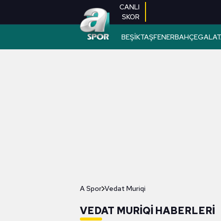
CANLI
SKOR
BEŞİKTAŞ
FENERBAHÇE
GALAT
A Spor
Vedat Muriqi
VEDAT MURIQI HABERLERI