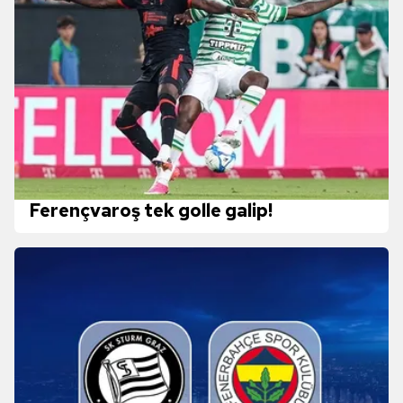
Ferençvaroş tek golle galip!