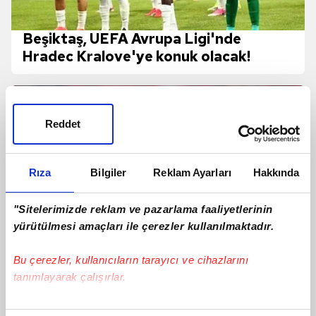
Beşiktaş, UEFA Avrupa Ligi'nde
Hradec Kralove'ye konuk olacak!
Reddet
Rıza
Bilgiler
Reklam Ayarları
Hakkında
"Sitelerimizde reklam ve pazarlama faaliyetlerinin
yürütülmesi amaçları ile çerezler kullanılmaktadır.
Bu çerezler, kullanıcıların tarayıcı ve cihazlarını
tanımlayarak çalışırlar.
Anthony Taylor, MHK Elit Hakem
Bu çerezlere izin vermeniz halinde sizlere özel