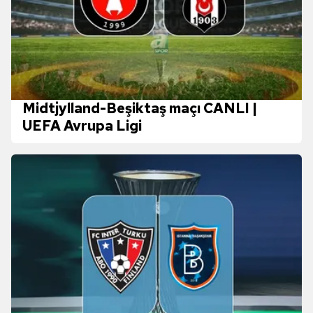
Midtjylland-Beşiktaş maçı CANLI |
UEFA Avrupa Ligi