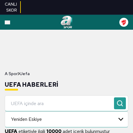
CANLI
SKOR
A Spor
Uefa
UEFA HABERLERI
Yeniden Eskiye
UEFA
etiketiyle ilgili
10000
adet içerik bulunmuştur