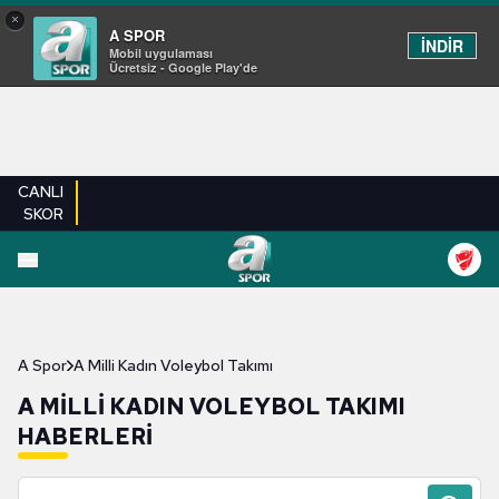
×
A SPOR
İNDİR
Mobil uygulaması
Ücretsiz - Google Play'de
CANLI
SKOR
A Spor
A Milli Kadın Voleybol Takımı
A MILLI KADIN VOLEYBOL TAKIMI
HABERLERI