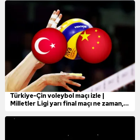
var
Türkiye-Çin voleybol maçı izle |
Milletler Ligi yarı final maçı ne zaman,
hangi kanalda?