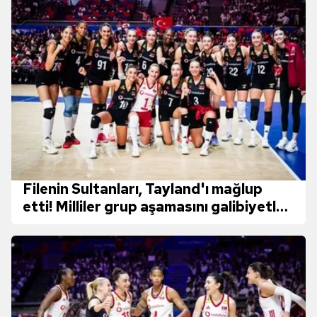
Filenin Sultanları, Tayland'ı mağlup
etti! Milliler grup aşamasını galibiyetle
bitirdi