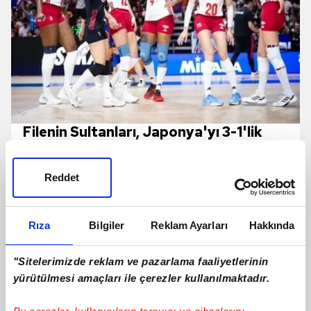
Filenin Sultanları, Japonya'yı 3-1'lik
skorla devirdi!
Reddet
Rıza
Bilgiler
Reklam Ayarları
Hakkında
"Sitelerimizde reklam ve pazarlama faaliyetlerinin
yürütülmesi amaçları ile çerezler kullanılmaktadır.