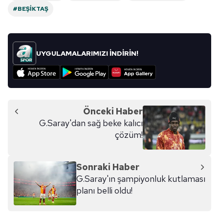
#BEŞIKTAŞ
UYGULAMALARIMIZI İNDİRİN!
Önceki Haber
G.Saray'dan sağ beke kalıcı
çözüm!
Sonraki Haber
G.Saray'ın şampiyonluk kutlaması
planı belli oldu!