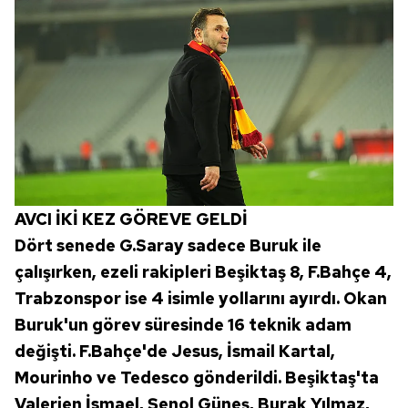
AVCI İKİ KEZ GÖREVE GELDİ
Dört senede G.Saray sadece Buruk ile
çalışırken, ezeli rakipleri Beşiktaş 8, F.Bahçe 4,
Trabzonspor ise 4 isimle yollarını ayırdı. Okan
Buruk'un görev süresinde 16 teknik adam
değişti. F.Bahçe'de Jesus, İsmail Kartal,
Mourinho ve Tedesco gönderildi. Beşiktaş'ta
Valerien İsmael, Şenol Güneş, Burak Yılmaz,