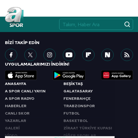
BIZI TAKIP EDIN
UYGULAMALARIMIZI İNDİRİN!
ANASAYFA
BEŞİKTAŞ
A SPOR CANLI YAYIN
GALATASARAY
A SPOR RADYO
FENERBAHÇE
HABERLER
TRABZONSPOR
CANLI SKOR
FUTBOL
YAZARLAR
BASKETBOL
GALERİ
ZİRAAT TÜRKİYE KUPASI
VİDEO
DİĞER SPORLAR