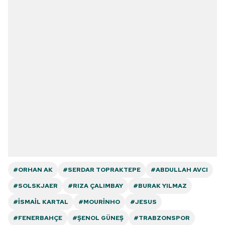
#ORHAN AK
#SERDAR TOPRAKTEPE
#ABDULLAH AVCI
#SOLSKJAER
#RIZA ÇALIMBAY
#BURAK YILMAZ
#İSMAIL KARTAL
#MOURINHO
#JESUS
#FENERBAHÇE
#ŞENOL GÜNEŞ
#TRABZONSPOR