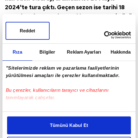
2024'te tura çıktı. Geçen sezon ise tarihi 18
Mayıs'a çeken sarı-kırmızılılar, cumartesi günü
Samsunspor'u yenerse 2 Mayıs'ta
Reddet
şampiyonluğunu ilan edecek.
Rıza
Bilgiler
Reklam Ayarları
Hakkında
"Sitelerimizde reklam ve pazarlama faaliyetlerinin
yürütülmesi amaçları ile çerezler kullanılmaktadır.
Bu çerezler, kullanıcıların tarayıcı ve cihazlarını
tanımlayarak çalışırlar.
Bu çerezlere izin vermeniz halinde sizlere özel
kişiselleştirilmiş reklamlar sunabilir, sayfalarımızda sizlere
Tümünü Kabul Et
daha iyi reklam deneyimi yaşatabiliriz. Bunu yaparken
amacımızın size daha iyi bir reklam deneyimi sunmak