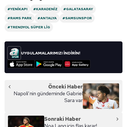
#YENIKAPI
#KARADENIZ
#GALATASARAY
#RAMS PARK
#ANTALYA
#SAMSUNSPOR
#TRENDYOL SÜPER LIG
UYGULAMALARIMIZI İNDİRİN!
Önceki Haber
Napoli’nin gündeminde Gabriel
Sara var
Sonraki Haber
Noa Lang için flaş karar!