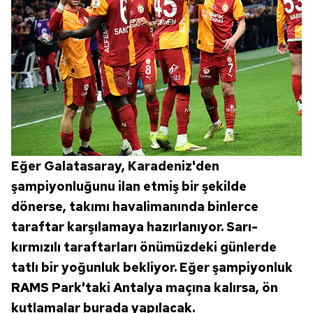
sınırlı olarak açık rızanız dahilinde kullanılacaktır.
Çerezlere ilişkin tercihlerinizi aşağıda yer alan panel
vasıtasıyla belirleyebilirsiniz. Çerezlere ilişkin detaylı bilgi
için Ayarlar butonuna tıklayabilir,
Çerez Bilgilendirme
Metnimizi
ziyaret edebilirsiniz.
6698 sayılı Kişisel Verilerin Korunması Kanunu uyarınca
hazırlanmış Aydınlatma Metnimizi okumak ve sitemizde
ilgili mevzuata uygun olarak kullanılan çerezlerle ilgili bilgi
Eğer Galatasaray, Karadeniz'den
almak için lütfen
tıklayınız
.
şampiyonluğunu ilan etmiş bir şekilde
dönerse, takımı havalimanında binlerce
taraftar karşılamaya hazırlanıyor. Sarı-
kırmızılı taraftarları önümüzdeki günlerde
tatlı bir yoğunluk bekliyor. Eğer şampiyonluk
RAMS Park'taki Antalya maçına kalırsa, ön
kutlamalar burada yapılacak.