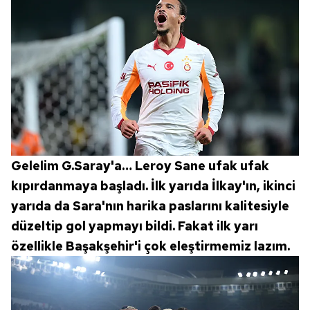
toplumu hizmetlerinin sunulması amacıyla
kullanılmaktadır. Diğer çerezler, sitemizin daha işlevsel
kılınması ve kişiselleştirilmesi ve sizlere yönelik
reklam/pazarlama faaliyetlerinin yapılması, amaçlarıyla
sınırlı olarak açık rızanız dahilinde kullanılacaktır.
Çerezlere ilişkin tercihlerinizi aşağıda yer alan panel
vasıtasıyla belirleyebilirsiniz. Çerezlere ilişkin detaylı bilgi
için Ayarlar butonuna tıklayabilir,
Çerez Bilgilendirme
Gelelim G.Saray'a… Leroy Sane ufak ufak
Metnimizi
ziyaret edebilirsiniz.
kıpırdanmaya başladı. İlk yarıda İlkay'ın, ikinci
6698 sayılı Kişisel Verilerin Korunması Kanunu uyarınca
yarıda da Sara'nın harika paslarını kalitesiyle
hazırlanmış Aydınlatma Metnimizi okumak ve sitemizde
düzeltip gol yapmayı bildi. Fakat ilk yarı
ilgili mevzuata uygun olarak kullanılan çerezlerle ilgili bilgi
özellikle Başakşehir'i çok eleştirmemiz lazım.
almak için lütfen
tıklayınız
.