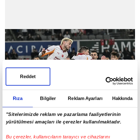
Reddet
Rıza
Bilgiler
Reklam Ayarları
Hakkında
"Sitelerimizde reklam ve pazarlama faaliyetlerinin
O kadar cin ki son saniyelerde önde olan Eldor
yürütülmesi amaçları ile çerezler kullanılmaktadır.
Shomurodov'un arkasındaki Kaan'a faul
Bu çerezler, kullanıcıların tarayıcı ve cihazlarını
yaptığını söylüyor. Bunlar belki çok göze