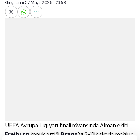
Giriş Tarihi:
07 Mayıs 2026 - 23:59
UEFA Avrupa Ligi yarı finali rövanşında Alman ekibi
Freiburg
konuk ettiği
Braga
'yı 3-1'lik skorla mağlup