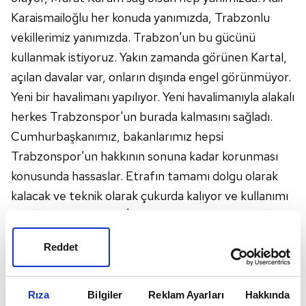
Karaismailoğlu her konuda yanımızda, Trabzonlu
vekillerimiz yanımızda. Trabzon'un bu gücünü
kullanmak istiyoruz. Yakın zamanda görünen Kartal,
açılan davalar var, onların dışında engel görünmüyor.
Yeni bir havalimanı yapılıyor. Yeni havalimanıyla alakalı
herkes Trabzonspor'un burada kalmasını sağladı.
Cumhurbaşkanımız, bakanlarımız hepsi
Trabzonspor'un hakkının sonuna kadar korunması
konusunda hassaslar. Etrafın tamamı dolgu olarak
kalacak ve teknik olarak çukurda kalıyor ve kullanımı
imkânsız hale geliyor. İstimlak durumu olacak.
Avrupa'nın en modern tesislerinden birisini inşa
Reddet
etmek bize nasip olacak. En yakın zamanda arazinin
yeri ve durumu netleşince bilgilendireceğiz"
ERNEST MUÇİ SORUSUNA YANIT
Rıza
Bilgiler
Reklam Ayarları
Hakkında