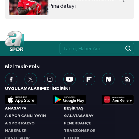
Pina detayı
BIZI TAKIP EDIN
UYGULAMALARIMIZI İNDİRİN!
ANASAYFA
BEŞİKTAŞ
A SPOR CANLI YAYIN
GALATASARAY
A SPOR RADYO
FENERBAHÇE
HABERLER
TRABZONSPOR
CANLI SKOR
FUTBOL