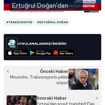
ilgili mevzuata uygun olarak kullanılan çerezlerle ilgili bilgi
Ertuğrul Doğan'dan
almak için lütfen
tıklayınız
.
transfer açıklaması ve
Başkan Erdoğan'a
#TRABZONSPOR
#ERTUĞRUL DOĞAN
teşekkür!
UYGULAMALARIMIZI İNDİRİN!
Önceki Haber
Mourinho, Trabzonsporlu yıldızı
istiyor!
Sonraki Haber
Fırtına'dan scout transferi! Flaş