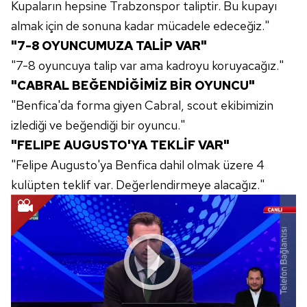
Kupaların hepsine Trabzonspor taliptir. Bu kupayı
almak için de sonuna kadar mücadele edeceğiz."
Sizlere daha iyi bir hizmet sunabilmek için İnternet
"7-8 OYUNCUMUZA TALİP VAR"
Sitemizde kendimize ve üçüncü kişilere ait çerezler
kullanılmaktadır. Bu çerezler vasıtasıyla çeşitli kişisel
"7-8 oyuncuya talip var ama kadroyu koruyacağız."
verileriniz işlenmekte olup gerekli olan çerezler bilgi
"CABRAL BEĞENDİĞİMİZ BİR OYUNCU"
toplumu hizmetlerinin sunulması amacıyla
"Benfica'da forma giyen Cabral, scout ekibimizin
kullanılmaktadır. Diğer çerezler, sitemizin daha işlevsel
izlediği ve beğendiği bir oyuncu."
kılınması ve kişiselleştirilmesi ve sizlere yönelik
"FELIPE AUGUSTO'YA TEKLİF VAR"
reklam/pazarlama faaliyetlerinin yapılması, amaçlarıyla
sınırlı olarak açık rızanız dahilinde kullanılacaktır.
"Felipe Augusto'ya Benfica dahil olmak üzere 4
kulüpten teklif var. Değerlendirmeye alacağız."
Çerezlere ilişkin tercihlerinizi aşağıda yer alan panel
vasıtasıyla belirleyebilirsiniz. Çerezlere ilişkin detaylı bilgi
için Ayarlar butonuna tıklayabilir,
Çerez Bilgilendirme
Metnimizi
ziyaret edebilirsiniz.
6698 sayılı Kişisel Verilerin Korunması Kanunu uyarınca
hazırlanmış Aydınlatma Metnimizi okumak ve sitemizde