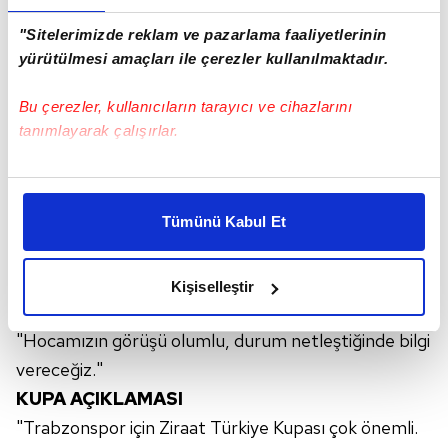
"Sitelerimizde reklam ve pazarlama faaliyetlerinin
yürütülmesi amaçları ile çerezler kullanılmaktadır.
Bu çerezler, kullanıcıların tarayıcı ve cihazlarını
tanımlayarak çalışırlar.
Bu çerezlere izin vermeniz halinde sizlere özel
kişiselleştirilmiş reklamlar sunabilir, sayfalarımızda sizlere
Tümünü Kabul Et
daha iyi reklam deneyimi yaşatabiliriz. Bunu yaparken
amacımızın size daha iyi bir reklam deneyimi sunmak
olduğunu ve sizlere en iyi içerikleri sunabilmek adına
Kişiselleştir
elimizden gelen çabayı gösterdiğimizi ve bu noktada,
reklamların maliyetlerimizi karşılamak noktasında tek gelir
"Hocamızın görüşü olumlu, durum netleştiğinde bilgi
kalemimiz olduğunu sizlere hatırlatmak isteriz.
vereceğiz."
Her halükârda, kullanıcılar, bu çerezlere izin vermedikleri
KUPA AÇIKLAMASI
takdirde, kullanıcılara hedefli reklamlar
"Trabzonspor için Ziraat Türkiye Kupası çok önemli.
gösterilmeyecektir."