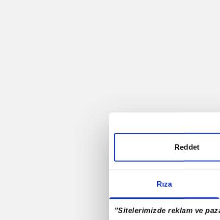
Trabzonspor
Futbol
Rio - 2016
Antalyaspor A.Ş.
Rizespor
Reddet
Samsunspor
Rıza
Denizlispor
"Sitelerimizde reklam ve paza
Milli Takım