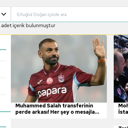
adet içerik bulunmuştur
Muhammed Salah transferinin
Moh
perde arkası! Her şey o mesajla
İst
başladı