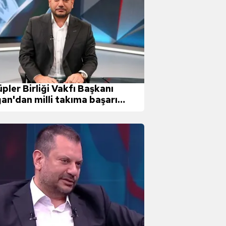
üpler Birliği Vakfı Başkanı
an'dan milli takıma başarı
ği!