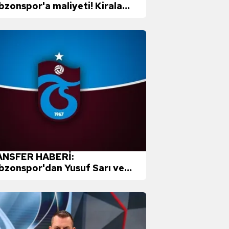
bzonspor'a maliyeti! Kiralama
eti, bonuslar ve maaş...
NSFER HABERİ:
bzonspor'dan Yusuf Sarı ve
e Kılınç bombası!