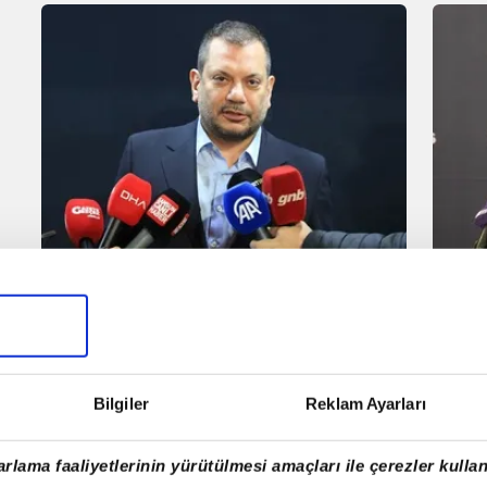
Kulüpler Birliği Başkanı Ertuğrul
Ert
Doğan'dan yabancı kuralı
baş
açıklaması!
Bilgiler
Reklam Ayarları
rlama faaliyetlerinin yürütülmesi amaçları ile çerezler kullan