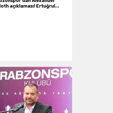
bzonspor'dan Alexander
loth açıklaması! Ertuğrul
an...