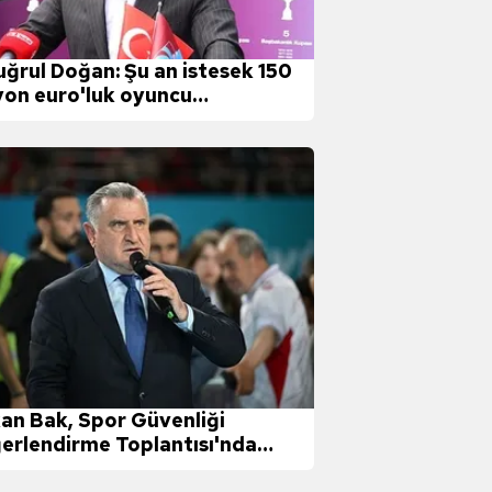
uğrul Doğan: Şu an istesek 150
yon euro'luk oyuncu
biliriz!
an Bak, Spor Güvenliği
erlendirme Toplantısı'nda
uştu