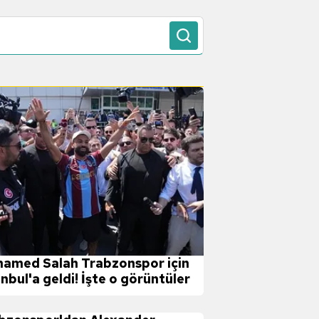
amed Salah Trabzonspor için
anbul'a geldi! İşte o görüntüler