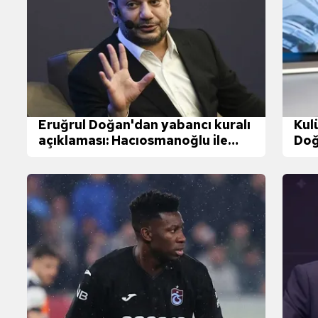
Eruğrul Doğan'dan yabancı kuralı
Kul
açıklaması: Hacıosmanoğlu ile
Doğ
görüşeceğim!
dile