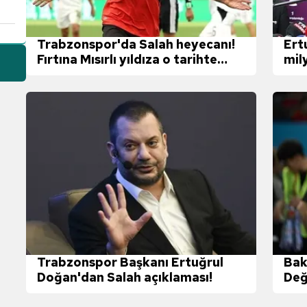
Trabzonspor'da Salah heyecanı!
Ert
Fırtına Mısırlı yıldıza o tarihte
mil
kavuşuyor
sata
Trabzonspor Başkanı Ertuğrul
Bak
Doğan'dan Salah açıklaması!
Değ
kon