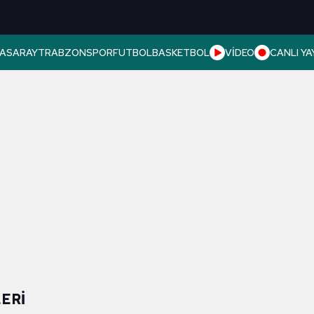
ASARAY
TRABZONSPOR
FUTBOL
BASKETBOL
VİDEO
CANLI YA
ERI