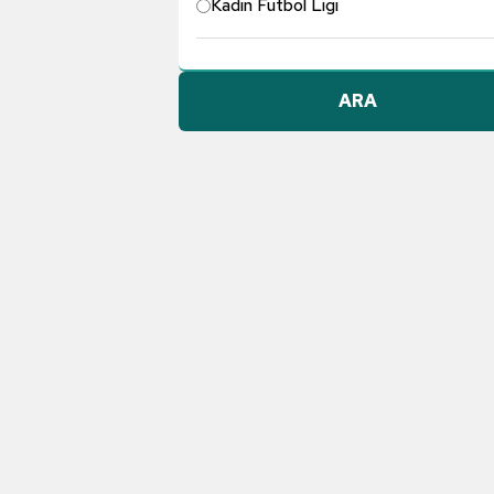
Kadın Futbol Ligi
Pendikspor
ARA
Göztepe A.Ş.
Konyaspor
Dünyadan Futbol
TFF 1. Lig
Galatasaray
Gençlerbirliği