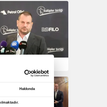
uğrul Doğan yeniden
kanlığa seçildi!
Hakkında
ılmaktadır.