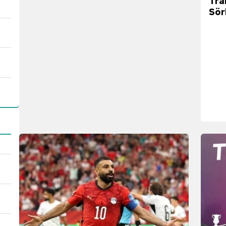
Tra
Sör
Doğ