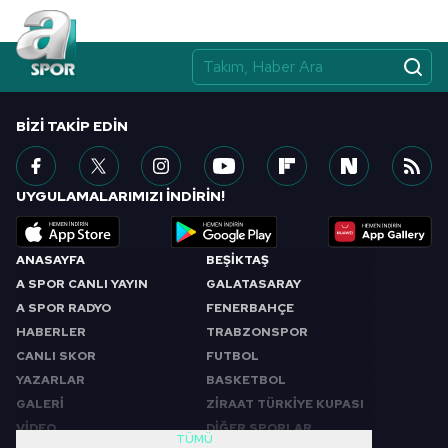
BIZI TAKIP EDIN
UYGULAMALARIMIZI İNDİRİN!
ANASAYFA
BEŞİKTAŞ
A SPOR CANLI YAYIN
GALATASARAY
A SPOR RADYO
FENERBAHÇE
HABERLER
TRABZONSPOR
CANLI SKOR
FUTBOL
YAZARLAR
BASKETBOL
GALERİ
ZİRAAT TÜRKİYE KUPASI
VİDEO
DİĞER SPORLAR
TÜMÜ