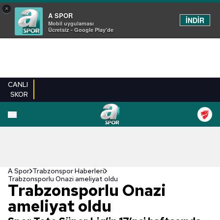
×
A SPOR
İNDİR
Mobil uygulaması
Ücretsiz - Google Play'de
CANLI
SKOR
A Spor
Trabzonspor Haberleri
Trabzonsporlu Onazi ameliyat oldu
Trabzonsporlu Onazi
ameliyat oldu