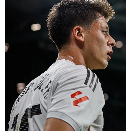
6698 sayılı Kişisel Verilerin Korunması Kanunu uyarınca
hazırlanmış Aydınlatma Metnimizi okumak ve sitemizde
ilgili mevzuata uygun olarak kullanılan çerezlerle ilgili bilgi
almak için lütfen
tıklayınız
.