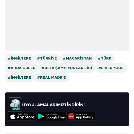
#İNGILTERE
#TÜRKIYE
#MACARISTAN
#TÜRK
#ARDA GÜLER
#UEFA ŞAMPIYONLAR LIGI
#LIVERPOOL
#İNGILTERE
#REAL MADRID
UYGULAMALARIMIZI İNDİRİN!