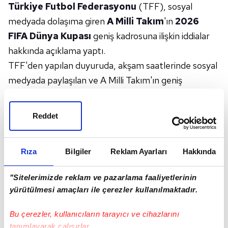
Türkiye Futbol Federasyonu
(TFF), sosyal
medyada dolaşıma giren
A Milli Takım
'ın
2026
FIFA Dünya Kupası
geniş kadrosuna ilişkin iddialar
hakkında açıklama yaptı.
TFF'den yapılan duyuruda, akşam saatlerinde sosyal
medyada paylaşılan ve A Milli Takım'ın geniş
kadrosunu gösterdiği öne sürülen görselin gerçeği
yansıtmadığı belirtildi.
Reddet
Federasyon açıklamasında, kamuoyunu yanıltmaya
yönelik paylaşımlara itibar edilmemesi gerektiği
Rıza
Bilgiler
Reklam Ayarları
Hakkında
vurgulanarak şu ifadelere yer verildi:
"Bugün akşam saatlerinde A Milli Takım'ın
"Sitelerimizde reklam ve pazarlama faaliyetlerinin
2026 FIFA Dünya Kupası geniş kadrosunu
yürütülmesi amaçları ile çerezler kullanılmaktadır.
gösterdiği iddia edilen bir görsel, sosyal
medyada dolaşıma sokulmuştur. Kamuoyunu
Bu çerezler, kullanıcıların tarayıcı ve cihazlarını
yanıltan bu paylaşıma hiçbir şekilde itibar
tanımlayarak çalışırlar.