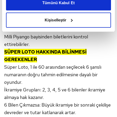
Tümünü Kabul Et
daha iyi reklam deneyimi yaşatabiliriz. Bunu yaparken
amacımızın size daha iyi bir reklam deneyimi sunmak
olduğunu ve sizlere en iyi içerikleri sunabilmek adına
Kişiselleştir
elimizden gelen çabayı gösterdiğimizi ve bu noktada,
Bayi Kontrolü:
Fiziksel bilet sahipleri, herhangi bir
reklamların maliyetlerimizi karşılamak noktasında tek gelir
kalemimiz olduğunu sizlere hatırlatmak isteriz.
Milli Piyango bayisinden biletlerini kontrol
ettirebilirler.
Her halükârda, kullanıcılar, bu çerezlere izin vermedikleri
SÜPER LOTO HAKKINDA BİLİNMESİ
takdirde, kullanıcılara hedefli reklamlar
GEREKENLER
gösterilmeyecektir."
Süper Loto, 1 ile 60 arasından seçilecek 6 şanslı
Sizlere daha iyi bir hizmet sunabilmek için İnternet
numaranın doğru tahmin edilmesine dayalı bir
Sitemizde kendimize ve üçüncü kişilere ait çerezler
oyundur.
kullanılmaktadır. Bu çerezler vasıtasıyla çeşitli kişisel
İkramiye Grupları: 2, 3, 4, 5 ve 6 bilenler ikramiye
verileriniz işlenmekte olup gerekli olan çerezler bilgi
almaya hak kazanır.
toplumu hizmetlerinin sunulması amacıyla
6 Bilen Çıkmazsa: Büyük ikramiye bir sonraki çekilişe
kullanılmaktadır. Diğer çerezler, sitemizin daha işlevsel
kılınması ve kişiselleştirilmesi ve sizlere yönelik
devreder ve tutar katlanarak artar.