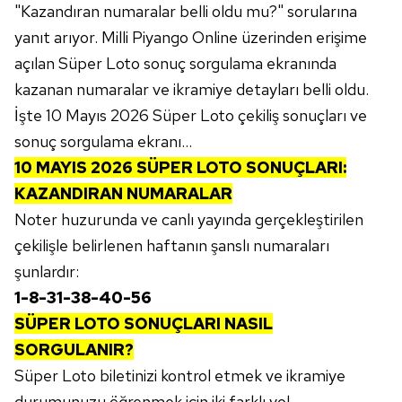
"Kazandıran numaralar belli oldu mu?" sorularına
yanıt arıyor. Milli Piyango Online üzerinden erişime
açılan Süper Loto sonuç sorgulama ekranında
kazanan numaralar ve ikramiye detayları belli oldu.
İşte 10 Mayıs 2026 Süper Loto çekiliş sonuçları ve
sonuç sorgulama ekranı…
10 MAYIS 2026 SÜPER LOTO SONUÇLARI:
KAZANDIRAN NUMARALAR
Noter huzurunda ve canlı yayında gerçekleştirilen
çekilişle belirlenen haftanın şanslı numaraları
şunlardır:
1-8-31-38-40-56
SÜPER LOTO SONUÇLARI NASIL
SORGULANIR?
Süper Loto biletinizi kontrol etmek ve ikramiye
durumunuzu öğrenmek için iki farklı yol