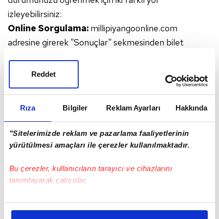
izleyebilirsiniz:
Online Sorgulama:
millipiyangoonline.com
adresine girerek "Sonuçlar" sekmesinden bilet
numaranızla sorgulama yapabilirsiniz.
Mobil Uygulama:
Milli Piyango Şans Oyunları
Reddet
uygulamasını telefonunuza indirerek QR kod ile
biletinizi saniyeler içinde taratabilirsiniz.
Rıza
Bilgiler
Reklam Ayarları
Hakkında
"Sitelerimizde reklam ve pazarlama faaliyetlerinin
yürütülmesi amaçları ile çerezler kullanılmaktadır.
Bu çerezler, kullanıcıların tarayıcı ve cihazlarını
tanımlayarak çalışırlar.
Bu çerezlere izin vermeniz halinde sizlere özel
kişiselleştirilmiş reklamlar sunabilir, sayfalarımızda sizlere