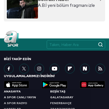
A.B.İ yeni bölüm fragmanı izle
BIZI TAKIP EDIN
UYGULAMALARIMIZI İNDİRİN!
ANASAYFA
BEŞİKTAŞ
A SPOR CANLI YAYIN
GALATASARAY
A SPOR RADYO
FENERBAHÇE