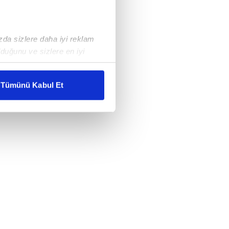
ızda sizlere daha iyi reklam
duğunu ve sizlere en iyi
liyetlerimizi karşılamak
Tümünü Kabul Et
ar gösterilmeyecektir."
çerezler kullanılmaktadır. Bu
u hizmetlerinin sunulması
i ve sizlere yönelik
nılacaktır.
kin detaylı bilgi için Ayarlar
ak ve sitemizde ilgili