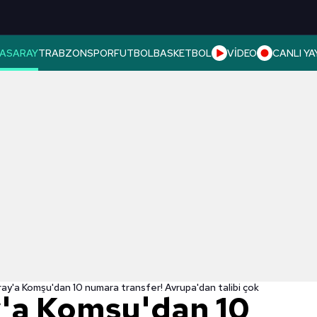
ASARAY
TRABZONSPOR
FUTBOL
BASKETBOL
VİDEO
CANLI YA
ay'a Komşu'dan 10 numara transfer! Avrupa'dan talibi çok
'a Komşu'dan 10