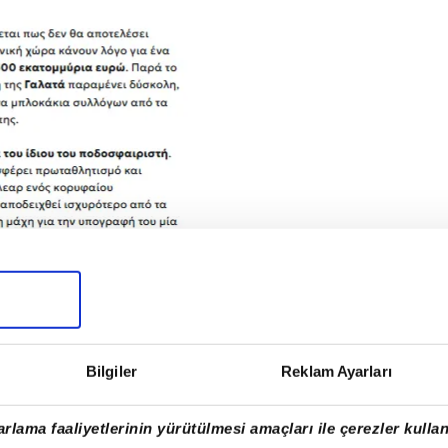
ports'un haberine göre, Galatasaray'ın bu
Tzolis oldu.
Bilgiler
Reklam Ayarları
rlama faaliyetlerinin yürütülmesi amaçları ile çerezler kullan