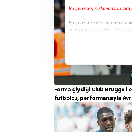
Bu çerezler, kullanıcıların tara
Bu çerezlere izin vermeniz halin
deneyimi yaşatabiliriz. Bunu y
içerikleri sunabilmek adına el
noktasında tek gelir kalemimiz 
Her halükârda, kullanıcılar, bu 
Sizlere daha iyi bir hizmet sun
çerezler vasıtasıyla çeşitli kiş
amacıyla kullanılmaktadır. Diğer
Forma giydiği Club Brugge ile
reklam/pazarlama faaliyetlerinin
futbolcu, performansıyla Avru
Çerezlere ilişkin tercihlerinizi 
butonuna tıklayabilir,
Çerez Bi
6698 sayılı Kişisel Verilerin 