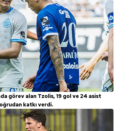
 çerezlerle ilgili bilgi almak için lütfen
tıklayınız
.
a görev alan Tzolis, 19 gol ve 24 asist
oğrudan katkı verdi.