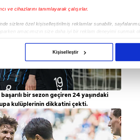
yıcı ve cihazlarını tanımlayarak çalışırlar.
de sizlere özel kişiselleştirilmiş reklamlar sunabilir, sayfalarım
aparken amacımızın size daha iyi bir reklam deneyimi sunmak ol
imizden gelen çabayı gösterdiğimizi ve bu noktada, reklamların ma
olduğunu sizlere hatırlatmak isteriz.
Kişiselleştir
çerezlere izin vermedikleri takdirde, kullanıcılara hedefli reklaml
abilmek için İnternet Sitemizde kendimize ve üçüncü kişilere ait 
isel verileriniz işlenmekte olup gerekli olan çerezler bilgi toplum
 çerezler, sitemizin daha işlevsel kılınması ve kişiselleştirilmes
 başarılı bir sezon geçiren 24 yaşındaki
 yapılması, amaçlarıyla sınırlı olarak açık rızanız dahilinde kulla
pa kulüplerinin dikkatini çekti.
aşağıda yer alan panel vasıtasıyla belirleyebilirsiniz. Çerezlere iliş
lgilendirme Metnimizi
ziyaret edebilirsiniz.
Korunması Kanunu uyarınca hazırlanmış Aydınlatma Metnimizi okum