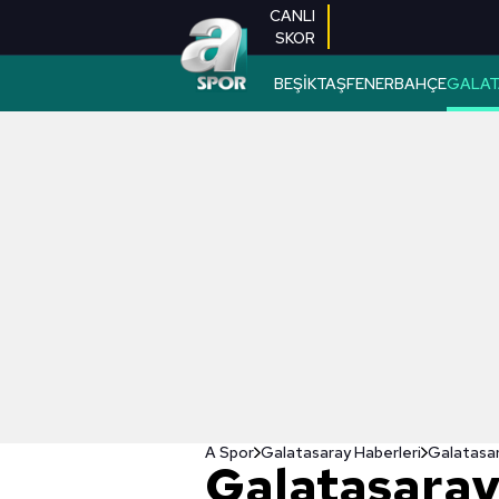
CANLI
SKOR
BEŞİKTAŞ
FENERBAHÇE
GALAT
A Spor
Galatasaray Haberleri
Galatasar
Galatasaray