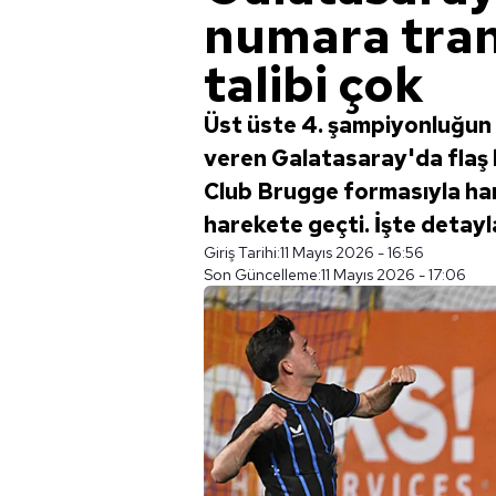
numara tran
talibi çok
Üst üste 4. şampiyonluğun 
veren Galatasaray'da flaş b
Club Brugge formasıyla hari
harekete geçti. İşte detayla
Giriş Tarihi:
11 Mayıs 2026 - 16:56
Son Güncelleme:
11 Mayıs 2026 - 17:06