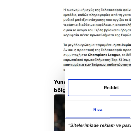
Yunanistan basınından Nova S
Reddet
bölge için ilk hedefi Christos 
Rıza
"Sitelerimizde reklam ve paza