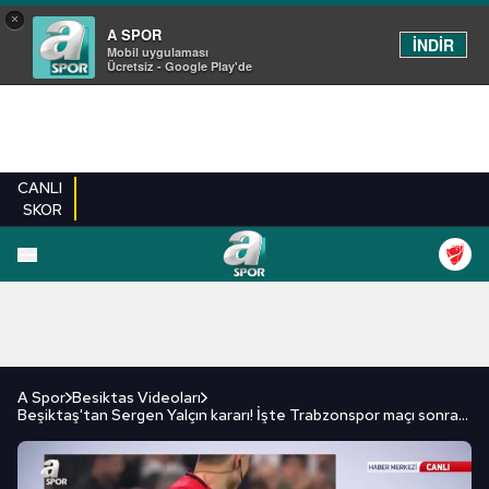
×
A SPOR
İNDİR
Mobil uygulaması
Ücretsiz - Google Play'de
CANLI
SKOR
FUTBOL
BASKETBOL
VOLEYBOL
MILLI TAKIM
PROGRAMLAR
DIĞE
A Spor
Besiktas Videoları
Beşiktaş'tan Sergen Yalçın kararı! İşte Trabzonspor maçı sonrası yaşanan gelişmeler