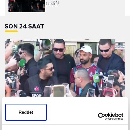
teklifi!
SON 24 SAAT
Reddet
Salah'a İstanbul'da coşkulu karşılama!