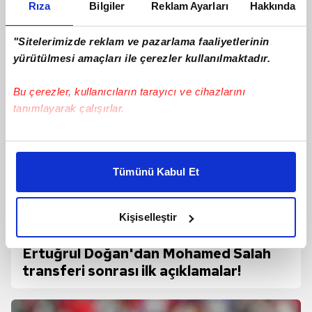
Rıza
Bilgiler
Reklam Ayarları
Hakkında
İşte o anlar
"Sitelerimizde reklam ve pazarlama faaliyetlerinin
yürütülmesi amaçları ile çerezler kullanılmaktadır.
Bu çerezler, kullanıcıların tarayıcı ve cihazlarını
tanımlayarak çalışırlar.
Bu çerezlere izin vermeniz halinde sizlere özel
kişiselleştirilmiş reklamlar sunabilir, sayfalarımızda sizlere
Tümünü Kabul Et
daha iyi reklam deneyimi yaşatabiliriz. Bunu yaparken
amacımızın size daha iyi bir reklam deneyimi sunmak
olduğunu ve sizlere en iyi içerikleri sunabilmek adına
Kişiselleştir
elimizden gelen çabayı gösterdiğimizi ve bu noktada,
reklamların maliyetlerimizi karşılamak noktasında tek gelir
Ertuğrul Doğan'dan Mohamed Salah
kalemimiz olduğunu sizlere hatırlatmak isteriz.
transferi sonrası ilk açıklamalar!
Her halükârda, kullanıcılar, bu çerezlere izin vermedikleri
takdirde, kullanıcılara hedefli reklamlar