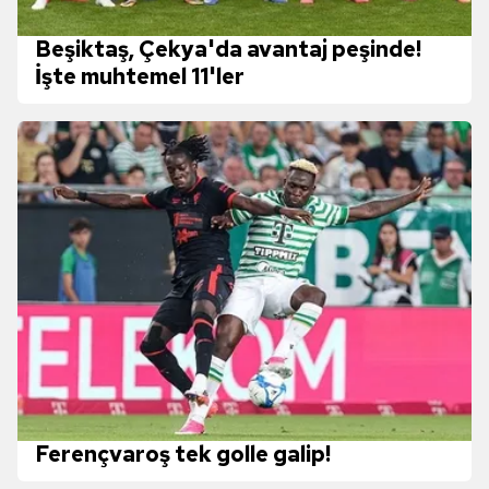
Beşiktaş, Çekya'da avantaj peşinde!
İşte muhtemel 11'ler
Ferençvaroş tek golle galip!