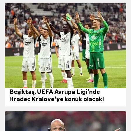
Beşiktaş, UEFA Avrupa Ligi'nde
Hradec Kralove'ye konuk olacak!