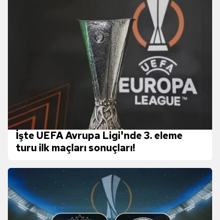
İşte UEFA Avrupa Ligi'nde 3. eleme
turu ilk maçları sonuçları!