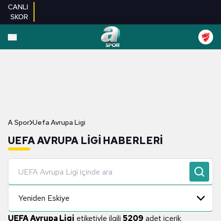
CANLI
SKOR
A Spor
Uefa Avrupa Ligi
UEFA AVRUPA LIGI HABERLERI
Yeniden Eskiye
UEFA Avrupa Ligi
etiketiyle ilgili
5209
adet içerik