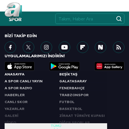
Çerezlere ilişkin tercihlerinizi aşağıda yer alan panel
vasıtasıyla belirleyebilirsiniz. Çerezlere ilişkin detaylı bilgi
için Ayarlar butonuna tıklayabilir,
Çerez Bilgilendirme
Metnimizi
ziyaret edebilirsiniz.
BIZI TAKIP EDIN
6698 sayılı Kişisel Verilerin Korunması Kanunu uyarınca
hazırlanmış Aydınlatma Metnimizi okumak ve sitemizde
ilgili mevzuata uygun olarak kullanılan çerezlerle ilgili bilgi
UYGULAMALARIMIZI İNDİRİN!
almak için lütfen
tıklayınız
.
ANASAYFA
BEŞİKTAŞ
A SPOR CANLI YAYIN
GALATASARAY
A SPOR RADYO
FENERBAHÇE
HABERLER
TRABZONSPOR
CANLI SKOR
FUTBOL
YAZARLAR
BASKETBOL
GALERİ
ZİRAAT TÜRKİYE KUPASI
VİDEO
DİĞER SPORLAR
TÜMÜ