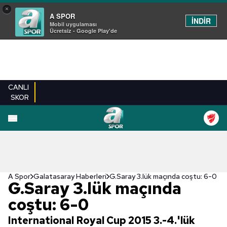
×
A SPOR
İNDİR
Mobil uygulaması
Ücretsiz - Google Play'de
CANLI
SKOR
A Spor
Galatasaray Haberleri
G.Saray 3.lük maçında coştu: 6-0
G.Saray 3.lük maçında
coştu: 6-0
International Royal Cup 2015 3.-4.'lük