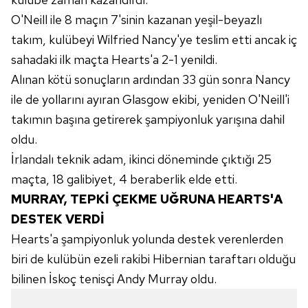
Sizlere daha iyi bir hizmet sunabilmek için İnternet
O'Neill ile 8 maçın 7'sinin kazanan yeşil-beyazlı
Sitemizde kendimize ve üçüncü kişilere ait çerezler
kullanılmaktadır. Bu çerezler vasıtasıyla çeşitli kişisel
takım, kulübeyi Wilfried Nancy'ye teslim etti ancak iç
verileriniz işlenmekte olup gerekli olan çerezler bilgi
sahadaki ilk maçta Hearts'a 2-1 yenildi.
toplumu hizmetlerinin sunulması amacıyla
Alınan kötü sonuçların ardından 33 gün sonra Nancy
kullanılmaktadır. Diğer çerezler, sitemizin daha işlevsel
ile de yollarını ayıran Glasgow ekibi, yeniden O'Neill'i
kılınması ve kişiselleştirilmesi ve sizlere yönelik
reklam/pazarlama faaliyetlerinin yapılması, amaçlarıyla
takımın başına getirerek şampiyonluk yarışına dahil
sınırlı olarak açık rızanız dahilinde kullanılacaktır.
oldu.
İrlandalı teknik adam, ikinci döneminde çıktığı 25
Çerezlere ilişkin tercihlerinizi aşağıda yer alan panel
maçta, 18 galibiyet, 4 beraberlik elde etti.
vasıtasıyla belirleyebilirsiniz. Çerezlere ilişkin detaylı bilgi
MURRAY, TEPKİ ÇEKME UĞRUNA HEARTS'A
için Ayarlar butonuna tıklayabilir,
Çerez Bilgilendirme
Metnimizi
ziyaret edebilirsiniz.
DESTEK VERDİ
Hearts'a şampiyonluk yolunda destek verenlerden
6698 sayılı Kişisel Verilerin Korunması Kanunu uyarınca
biri de kulübün ezeli rakibi Hibernian taraftarı olduğu
hazırlanmış Aydınlatma Metnimizi okumak ve sitemizde
bilinen İskoç tenisçi Andy Murray oldu.
ilgili mevzuata uygun olarak kullanılan çerezlerle ilgili bilgi
almak için lütfen
tıklayınız
.