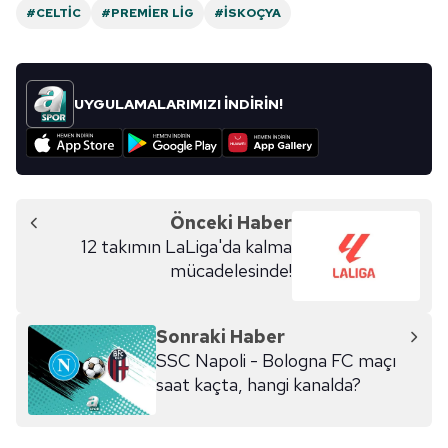
#CELTIC
#PREMIER LIG
#İSKOÇYA
UYGULAMALARIMIZI İNDİRİN!
Önceki Haber
12 takımın LaLiga'da kalma
mücadelesinde!
Sonraki Haber
SSC Napoli - Bologna FC maçı
saat kaçta, hangi kanalda?