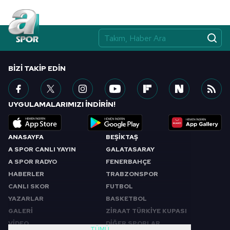
BIZI TAKIP EDIN
UYGULAMALARIMIZI İNDİRİN!
ANASAYFA
BEŞİKTAŞ
A SPOR CANLI YAYIN
GALATASARAY
A SPOR RADYO
FENERBAHÇE
HABERLER
TRABZONSPOR
CANLI SKOR
FUTBOL
YAZARLAR
BASKETBOL
GALERİ
ZİRAAT TÜRKİYE KUPASI
VİDEO
DİĞER SPORLAR
TÜMÜ