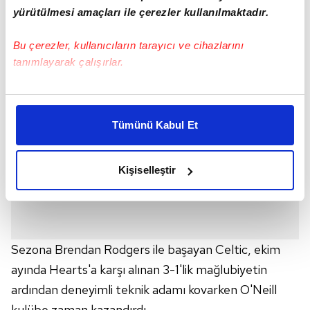
Martin O'Neill'i ikinci kez göreve getirdi.
yürütülmesi amaçları ile çerezler kullanılmaktadır.
Bu çerezler, kullanıcıların tarayıcı ve cihazlarını
tanımlayarak çalışırlar.
Bu çerezlere izin vermeniz halinde sizlere özel
kişiselleştirilmiş reklamlar sunabilir, sayfalarımızda sizlere
Tümünü Kabul Et
daha iyi reklam deneyimi yaşatabiliriz. Bunu yaparken
amacımızın size daha iyi bir reklam deneyimi sunmak
olduğunu ve sizlere en iyi içerikleri sunabilmek adına
Kişiselleştir
elimizden gelen çabayı gösterdiğimizi ve bu noktada,
reklamların maliyetlerimizi karşılamak noktasında tek gelir
kalemimiz olduğunu sizlere hatırlatmak isteriz.
Her halükârda, kullanıcılar, bu çerezlere izin vermedikleri
Sezona Brendan Rodgers ile başayan Celtic, ekim
takdirde, kullanıcılara hedefli reklamlar
ayında Hearts'a karşı alınan 3-1'lik mağlubiyetin
gösterilmeyecektir."
ardından deneyimli teknik adamı kovarken O'Neill
kulübe zaman kazandırdı.