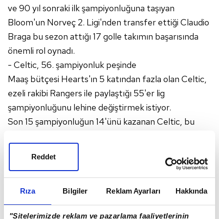
ve 90 yıl sonraki ilk şampiyonluğuna taşıyan
Bloom'un Norveç 2. Ligi'nden transfer ettiği Claudio
Braga bu sezon attığı 17 golle takımın başarısında
önemli rol oynadı.
- Celtic, 56. şampiyonluk peşinde
Maaş bütçesi Hearts'ın 5 katından fazla olan Celtic,
ezeli rakibi Rangers ile paylaştığı 55'er lig
şampiyonluğunu lehine değiştirmek istiyor.
Son 15 şampiyonluğun 14'ünü kazanan Celtic, bu
sezon Hearts karşısında hiç galip gelemedi.
İki takımın ligde oynadıkları 3 maçın 2'sini başkent
Reddet
ekibi kazanırken, biri de berabere bitti.
O'NEİLL, TAKIMI YENİDEN YARIŞA SOKTU
Rıza
Bilgiler
Reklam Ayarları
Hakkında
İstikrarsız bir sezon geçiren Celtic, bu sezon 4 kez
teknik direktör değişikliğine giderken, 74 yaşındaki
"Sitelerimizde reklam ve pazarlama faaliyetlerinin