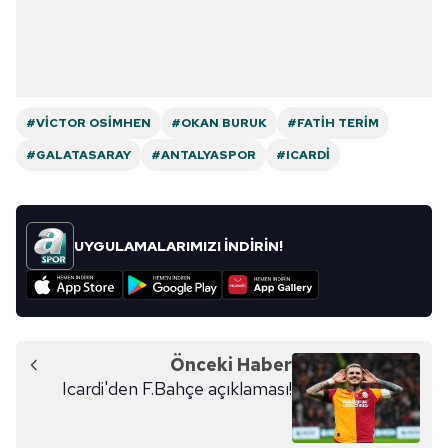
#VICTOR OSIMHEN
#OKAN BURUK
#FATIH TERIM
#GALATASARAY
#ANTALYASPOR
#ICARDI
UYGULAMALARIMIZI İNDİRİN!
Önceki Haber
Icardi'den F.Bahçe açıklaması!