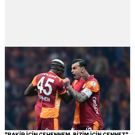
"RAKİP İÇİN CEHENNEM, BİZİM İÇİN CENNET"