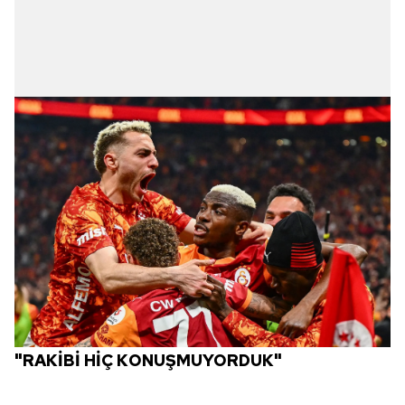
"RAKİBİ HİÇ KONUŞMUYORDUK"