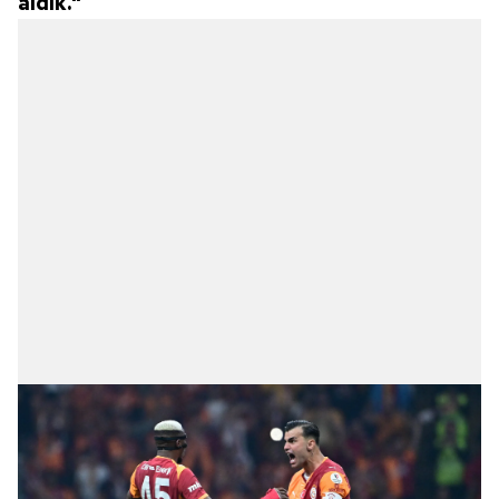
aldık."