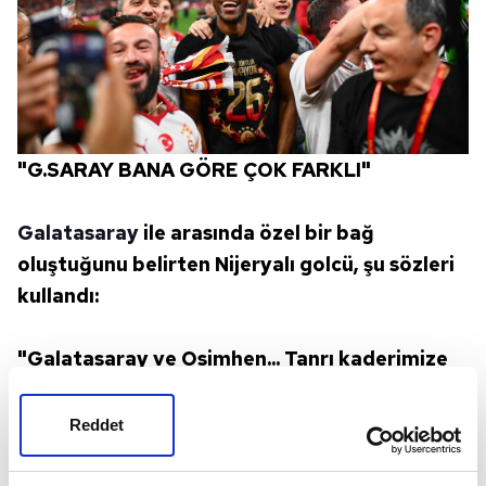
"G.SARAY BANA GÖRE ÇOK FARKLI"
Galatasaray
ile arasında özel bir bağ
oluştuğunu belirten Nijeryalı golcü, şu sözleri
kullandı:
"Galatasaray ve Osimhen... Tanrı kaderimize
yazmış diyebilirsiniz. Büyük şeylere
ulaşacağımızı, birlikte mücadele edeceğimizi
Reddet
alnımıza yazmış. Çok mutluyum
Galatasaray'da. Bulunduğum diğer kulüplere