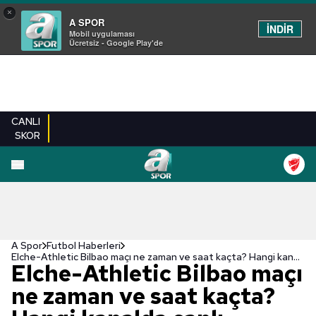
×
A SPOR
İNDİR
Mobil uygulaması
Ücretsiz - Google Play'de
CANLI
SKOR
A Spor
Futbol Haberleri
Elche-Athletic Bilbao maçı ne zaman ve saat kaçta? Hangi kanalda canlı yayınlanacak?
Elche-Athletic Bilbao maçı
ne zaman ve saat kaçta?