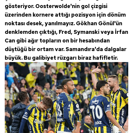
gösteriyor. Oosterwolde'nin gol çizgisi
üzerinden kornere attığı pozisyon için dönüm
noktası desek, yanılmayız. Gökhan Gönül'ün
denklemden çıktığı, Fred, Symanski veya İrfan
Can gibi ağır topların on bir hesabından
düştüğü bir ortam var. Samandıra'da dalgalar
büyük. Bu galibiyet rüzgarı biraz hafifletir.