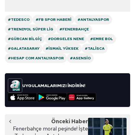
#TEDESCO
#FB SPOR HABERI
#ANTALYASPOR
#TRENDYOL SÜPER LIG
#FENERBAHÇE
#GÜRCAN BILGIÇ
#DORGELES NENE
#EMRE BOL
#GALATASARAY
#İSMAIL YÜKSEK
#TALISCA
#HESAP COM ANTALYASPOR
#ASENSIO
UYGULAMALARIMIZI İNDİRİN!
Önceki Haber
Fenerbahçe moral peşinde! İşte