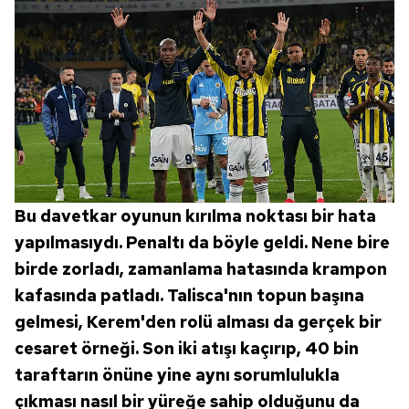
kılınması ve kişiselleştirilmesi ve sizlere yönelik
reklam/pazarlama faaliyetlerinin yapılması, amaçlarıyla
sınırlı olarak açık rızanız dahilinde kullanılacaktır.
Çerezlere ilişkin tercihlerinizi aşağıda yer alan panel
vasıtasıyla belirleyebilirsiniz. Çerezlere ilişkin detaylı bilgi
için Ayarlar butonuna tıklayabilir,
Çerez Bilgilendirme
Metnimizi
ziyaret edebilirsiniz.
6698 sayılı Kişisel Verilerin Korunması Kanunu uyarınca
Bu davetkar oyunun kırılma noktası bir hata
hazırlanmış Aydınlatma Metnimizi okumak ve sitemizde
yapılmasıydı. Penaltı da böyle geldi. Nene bire
ilgili mevzuata uygun olarak kullanılan çerezlerle ilgili bilgi
birde zorladı, zamanlama hatasında krampon
almak için lütfen
tıklayınız
.
kafasında patladı. Talisca'nın topun başına
gelmesi, Kerem'den rolü alması da gerçek bir
cesaret örneği. Son iki atışı kaçırıp, 40 bin
taraftarın önüne yine aynı sorumlulukla
çıkması nasıl bir yüreğe sahip olduğunu da