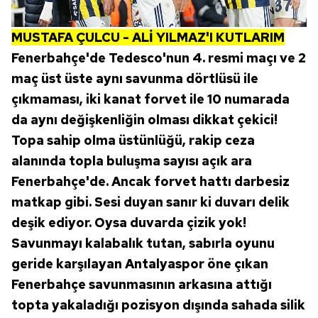
MUSTAFA ÇULCU - ALİ YILMAZ'I KUTLARIM
Fenerbahçe'de Tedesco'nun 4. resmi maçı ve 2
maç üst üste aynı savunma dörtlüsü ile
çıkmaması, iki kanat forvet ile 10 numarada
da aynı değişkenliğin olması dikkat çekici!
Topa sahip olma üstünlüğü, rakip ceza
alanında topla buluşma sayısı açık ara
Fenerbahçe'de. Ancak forvet hattı darbesiz
matkap gibi. Sesi duyan sanır ki duvarı delik
deşik ediyor. Oysa duvarda çizik yok!
Savunmayı kalabalık tutan, sabırla oyunu
geride karşılayan Antalyaspor öne çıkan
Fenerbahçe savunmasının arkasına attığı
topta yakaladığı pozisyon dışında sahada silik