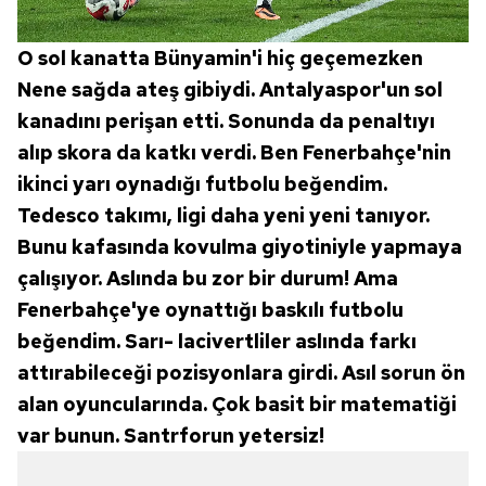
O sol kanatta Bünyamin'i hiç geçemezken
Nene sağda ateş gibiydi. Antalyaspor'un sol
kanadını perişan etti. Sonunda da penaltıyı
alıp skora da katkı verdi. Ben Fenerbahçe'nin
ikinci yarı oynadığı futbolu beğendim.
Tedesco takımı, ligi daha yeni yeni tanıyor.
Bunu kafasında kovulma giyotiniyle yapmaya
çalışıyor. Aslında bu zor bir durum! Ama
Fenerbahçe'ye oynattığı baskılı futbolu
beğendim. Sarı- lacivertliler aslında farkı
attırabileceği pozisyonlara girdi. Asıl sorun ön
alan oyuncularında. Çok basit bir matematiği
var bunun. Santrforun yetersiz!