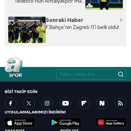
Tedesco'nun Antalyaspor maçı
11'i
Sonraki Haber
F.Bahçe'nin Zagreb 11'i belli oldu!
BIZI TAKIP EDIN
UYGULAMALARIMIZI İNDİRİN!
ANASAYFA
BEŞİKTAŞ