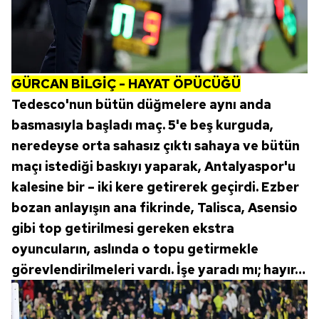
GÜRCAN BİLGİÇ - HAYAT ÖPÜCÜĞÜ
Tedesco'nun bütün düğmelere aynı anda
basmasıyla başladı maç. 5'e beş kurguda,
neredeyse orta sahasız çıktı sahaya ve bütün
maçı istediği baskıyı yaparak, Antalyaspor'u
kalesine bir – iki kere getirerek geçirdi. Ezber
bozan anlayışın ana fikrinde, Talisca, Asensio
gibi top getirilmesi gereken ekstra
oyuncuların, aslında o topu getirmekle
görevlendirilmeleri vardı. İşe yaradı mı; hayır…