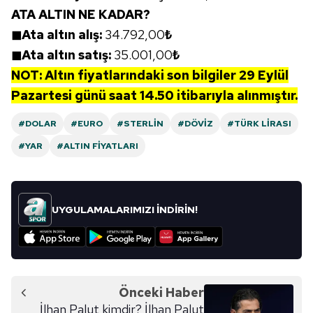
6698 sayılı Kişisel Verilerin Korunması Kanunu uyarınca
ATA ALTIN NE KADAR?
hazırlanmış Aydınlatma Metnimizi okumak ve sitemizde
◼Ata altın alış:
34.792,00
₺
ilgili mevzuata uygun olarak kullanılan çerezlerle ilgili bilgi
◼Ata altın satış:
35.001,00
₺
almak için lütfen
tıklayınız
.
NOT: Altın fiyatlarındaki son bilgiler
29 Eylül
Pazartesi
günü
saat 14.50
itibarıyla alınmıştır.
#DOLAR
#EURO
#STERLIN
#DÖVIZ
#TÜRK LIRASI
#YAR
#ALTIN FIYATLARI
UYGULAMALARIMIZI İNDİRİN!
Önceki Haber
İlhan Palut kimdir? İlhan Palut