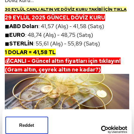
Döviz Kuru...
30 EYLÜL CANLI ALTIN VE DÖVİZ KURU TAKİBİ İÇİN TIKLA
29 EYLÜL 2025 GÜNCEL DÖVİZ KURU
◼
ABD Doları
: 41,57 (Alış) - 41,58 (Satış)
◼
EURO
: 48,74 (Alış) - 48,75 (Satış)
◼
STERLİN
: 55,61 (Alış) - 55,89 (Satış)
1 DOLAR = 41,58 TL
💰CANLI - Güncel altın fiyatları için tıklayın!
(Gram altın, çeyrek altın ne kadar?)
Reddet