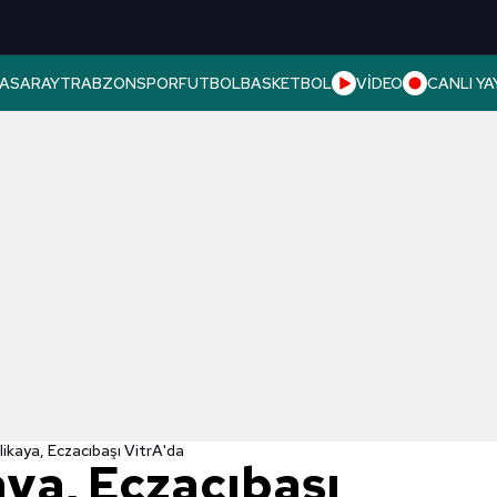
ASARAY
TRABZONSPOR
FUTBOL
BASKETBOL
VİDEO
CANLI YA
kaya, Eczacıbaşı VitrA'da
ya, Eczacıbaşı