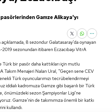
ım pasörlerinden Gamze Alikaya'yı
n açıklamada, 8 sezondur Galatasaray'da oynayan
8-2019 sezonundan itibaren Eczacıbaşı VitrA
Türk bir pasör daha kattıkları için mutlu
itrA Takım Menajeri Nalan Ural, "Geçen sene CEV
tenekli Türk oyuncularımızı tecrübelendirmeyi
z iddialı kadromuza Gamze gibi başarılı bir Türk
ce, önümüzdeki sezon Şampiyonlar Ligi'ne
luyoruz. Gamze'nin de takımımıza önemli bir katkı
ini kullandı.