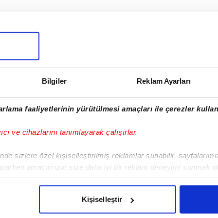
I
Bilgiler
Reklam Ayarları
Sonraki Haber
rlama faaliyetlerinin yürütülmesi amaçları ile çerezler kullan
Formula 1'de heyecan
Monaco'da sürecek
yıcı ve cihazlarını tanımlayarak çalışırlar.
de sizlere özel kişiselleştirilmiş reklamlar sunabilir, sayfalarım
aparken amacımızın size daha iyi bir reklam deneyimi sunmak ol
imizden gelen çabayı gösterdiğimizi ve bu noktada, reklamların ma
olduğunu sizlere hatırlatmak isteriz.
VERI POLITIKASI
GIZLILIK BILDIRIMI
KÜNYE / İLETIŞIM
Kişiselleştir
çerezlere izin vermedikleri takdirde, kullanıcılara hedefli reklaml