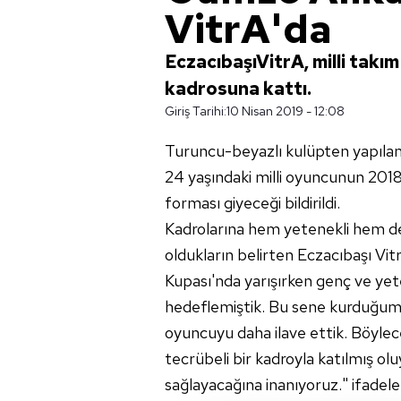
VitrA'da
EczacıbaşıVitrA, milli tak
kadrosuna kattı.
Giriş Tarihi:
10 Nisan 2019 - 12:08
Turuncu-beyazlı kulüpten yapıla
24 yaşındaki milli oyuncunun 201
forması giyeceği bildirildi.
Kadrolarına hem yetenekli hem de 
oldukların belirten Eczacıbaşı V
Kupası'nda yarışırken genç ve ye
hedeflemiştik. Bu sene kurduğumu
oyuncuyu daha ilave ettik. Böyle
tecrübeli bir kadroyla katılmış o
sağlayacağına inanıyoruz." ifadeler