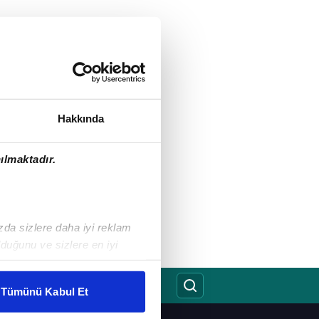
Hakkında
ılmaktadır.
ızda sizlere daha iyi reklam
duğunu ve sizlere en iyi
liyetlerimizi karşılamak
Tümünü Kabul Et
ar gösterilmeyecektir."