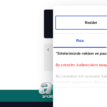
UYGULAMALARIMIZ
Reddet
İNDİRİN!
Rıza
Önceki Haber
"Sitelerimizde reklam ve paza
Nadal rekora ortak
olmak için Fransa
Bu çerezler, kullanıcıların tara
"toprak"larında
Bu çerezlere izin vermeniz halin
deneyimi yaşatabiliriz. Bunu y
içerikleri sunabilmek adına el
noktasında tek gelir kalemimiz 
RSS
YAYIN AKIŞI
FREKANSLAR
Her halükârda, kullanıcılar, bu 