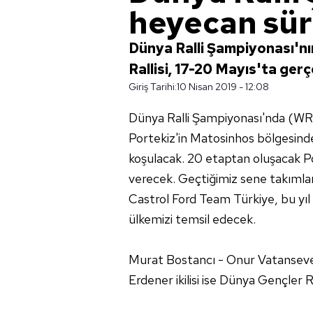
heyecan sü
Dünya Ralli Şampiyonası'nı
Rallisi, 17-20 Mayıs'ta gerç
Giriş Tarihi:
10 Nisan 2019 - 12:08
Dünya Ralli Şampiyonası'nda (WR
Portekiz'in Matosinhos bölgesind
koşulacak. 20 etaptan oluşacak Po
verecek. Geçtiğimiz sene takımla
Castrol Ford Team Türkiye, bu yı
ülkemizi temsil edecek.
Murat Bostancı - Onur Vatansever
Erdener ikilisi ise Dünya Gençler