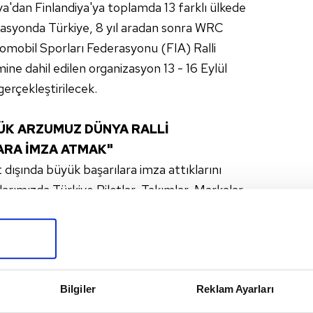
a'dan Finlandiya'ya toplamda 13 farklı ülkede
nizasyonda Türkiye, 8 yıl aradan sonra WRC
tomobil Sporları Federasyonu (FIA) Ralli
ne dahil edilen organizasyon 13 - 16 Eylül
erçekleştirilecek.
ÜK ARZUMUZ DÜNYA RALLİ
ARA İMZA ATMAK"
t dışında büyük başarılara imza attıklarını
larımızda Türkiye Pilotlar, Takımlar, Markalar,
piyonluğu gibi unvanlar kazandıktan sonra 2010'lu
u Avrupa Şampiyonluğu, Doğu Avrupa Kupası ve
mlar Şampiyonluğunu kazandıktan sonra
'nın bir ayağının da gelmesi ile birlikte Dünya
Bilgiler
Reklam Ayarları
rar verdik. Bu uzun vadeli bir plan. Bu sene
yoruz. En büyük arzumuz gelecek yıllarda Dünya