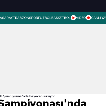
ASARAY
TRABZONSPOR
FUTBOL
BASKETBOL
VİDEO
CANLI YA
lli Şampiyonası'nda heyecan sürüyor
 Şampiyonası'nda