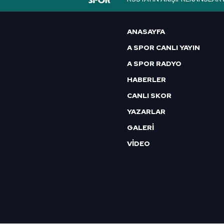
6698 sayılı Kişisel Verilerin 
mevzuata uygun olarak kullanılan
ANASAYFA
A SPOR CANLI YAYIN
A SPOR RADYO
HABERLER
CANLI SKOR
YAZARLAR
GALERİ
VİDEO