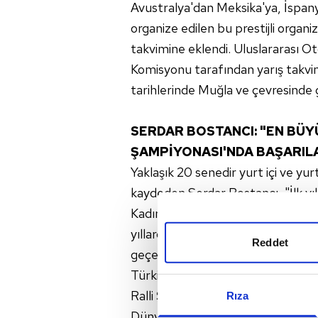
Avustralya'dan Meksika'ya, İspany
organize edilen bu prestijli orga
takvimine eklendi. Uluslararası O
Komisyonu tarafından yarış takvimi
tarihlerinde Muğla ve çevresinde g
SERDAR BOSTANCI: "EN BÜY
ŞAMPİYONASI'NDA BAŞARIL
Yaklaşık 20 senedir yurt içi ve yur
kaydeden Serdar Bostancı, "İlk yıl
Kadın Pilotlar, Genç Pilotlar Şam
yıllarda yurt dışına açıldık. Doğ
Reddet
geçen sene de Avrupa Ralli Takı
Türkiye'ye Dünya Ralli Şampiyonası
Ralli Şampiyonası'na soyunmaya ka
Rıza
Dünya Ralli Şampiyonası'na ısını