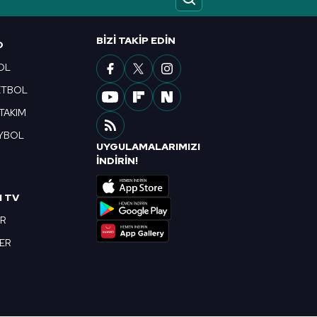
ak ve sitemizde ilgili
BIZI TAKIP EDIN
O
OL
ETBOL
 TAKIM
YBOL
UYGULAMALARIMIZI
R
İNDİRİN!
I TV
OR
BER