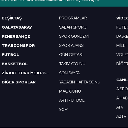
Korunması Kanunu uyarınca hazırlanmış Aydınlatma Metnimizi okum
 çerezlerle ilgili bilgi almak için lütfen
tıklayınız
.
BEŞİKTAŞ
PROGRAMLAR
VIDE
GALATASARAY
SABAH SPORU
FUTB
FENERBAHÇE
SPOR GÜNDEMİ
BASK
TRABZONSPOR
SPOR AJANSI
MİLLİ
FUTBOL
GÜN ORTASI
VOLE
BASKETBOL
TAKIM OYUNU
DİĞE
ZİRAAT TÜRKİYE KUPASI
SON SAYFA
CANL
DİĞER SPORLAR
YAŞASIN HAFTA SONU
A SP
MAÇ GÜNÜ
A HA
ARTI FUTBOL
ATV
90+1
A2TV