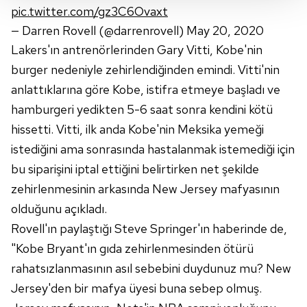
Her halükârda, kullanıcılar, bu çerezlere izin vermedikleri
pic.twitter.com/gz3C6Ovaxt
takdirde, kullanıcılara hedefli reklamlar
— Darren Rovell (@darrenrovell)
May 20, 2020
gösterilmeyecektir."
Lakers'ın antrenörlerinden Gary Vitti, Kobe'nin
burger nedeniyle zehirlendiğinden emindi. Vitti'nin
Sizlere daha iyi bir hizmet sunabilmek için İnternet
Sitemizde kendimize ve üçüncü kişilere ait çerezler
anlattıklarına göre Kobe, istifra etmeye başladı ve
kullanılmaktadır. Bu çerezler vasıtasıyla çeşitli kişisel
hamburgeri yedikten 5-6 saat sonra kendini kötü
verileriniz işlenmekte olup gerekli olan çerezler bilgi
hissetti. Vitti, ilk anda Kobe'nin Meksika yemeği
toplumu hizmetlerinin sunulması amacıyla
istediğini ama sonrasında hastalanmak istemediği için
kullanılmaktadır. Diğer çerezler, sitemizin daha işlevsel
kılınması ve kişiselleştirilmesi ve sizlere yönelik
bu siparişini iptal ettiğini belirtirken net şekilde
reklam/pazarlama faaliyetlerinin yapılması, amaçlarıyla
zehirlenmesinin arkasında New Jersey mafyasının
sınırlı olarak açık rızanız dahilinde kullanılacaktır.
olduğunu açıkladı.
Rovell'ın paylaştığı Steve Springer'ın haberinde de,
Çerezlere ilişkin tercihlerinizi aşağıda yer alan panel
"Kobe Bryant'ın gıda zehirlenmesinden ötürü
vasıtasıyla belirleyebilirsiniz. Çerezlere ilişkin detaylı bilgi
için Ayarlar butonuna tıklayabilir,
Çerez Bilgilendirme
rahatsızlanmasının asıl sebebini duydunuz mu? New
Metnimizi
ziyaret edebilirsiniz.
Jersey'den bir mafya üyesi buna sebep olmuş.