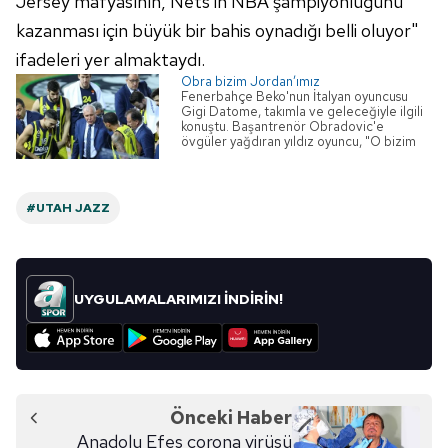
Jersey mafyasının, Nets'in NBA şampiyonluğunu
6698 sayılı Kişisel Verilerin Korunması Kanunu uyarınca
kazanması için büyük bir bahis oynadığı belli oluyor"
hazırlanmış Aydınlatma Metnimizi okumak ve sitemizde
ifadeleri yer almaktaydı.
ilgili mevzuata uygun olarak kullanılan çerezlerle ilgili bilgi
Obra bizim Jordan’ımız
almak için lütfen
tıklayınız
.
Fenerbahçe Beko'nun İtalyan oyuncusu
Gigi Datome, takımla ve geleceğiyle ilgili
konuştu. Başantrenör Obradovic'e
övgüler yağdıran yıldız oyuncu, "O bizim
Michael Jordan'ımız ve bu takımın gerçek
lideri. 5 yıldır çok iyi bir birlikteliğimiz oldu"
diye konuştu.
#UTAH JAZZ
UYGULAMALARIMIZI İNDİRİN!
Önceki Haber
Anadolu Efes corona virüsü